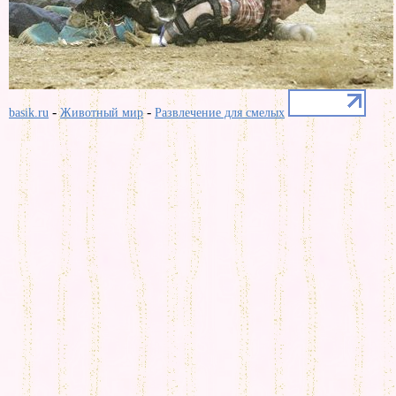
-
-
basik.ru
Животный мир
Развлечение для смелых