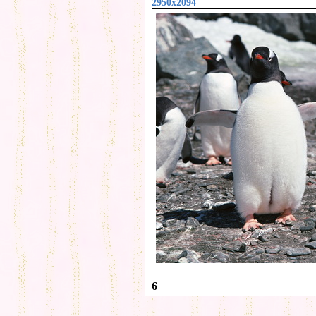
2950x2094
6