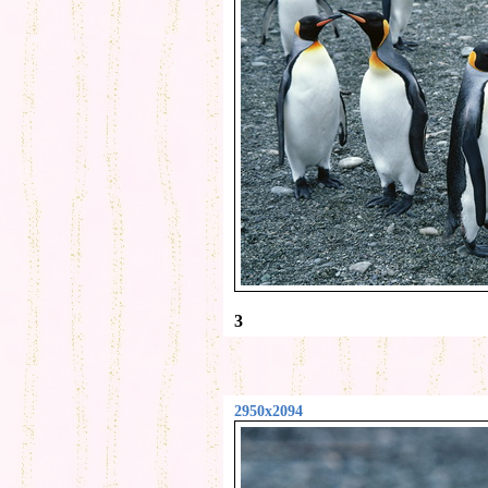
3
2950x2094