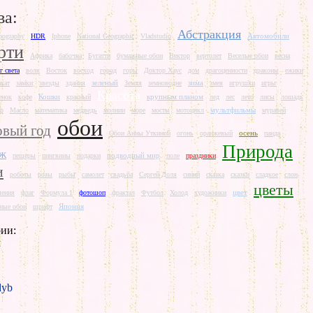
ва:
Абстракция
Автомобили
pography
HDR
Iphone
National Geographic
Vladstudio
рти
Африка
бабочка
Бугатти
бумажные обои
Вектор
вертолет
Веселые обои
весна
г света
волк
Восток
восход
город
горы
Доктор Хаус
дом
драгоценности
драконы
ежики
зеленый
зима
акат
замки
звезды
здания
Земля
земноводне
змея
игрушки
игры
Красота
Кошки
крупным планом
енок
кофе
красный
лед
лес
лето
лисы
лошадь
мультфильмы
р
Масло
математика
медведь
молнии
море
мосты
мотоцикл
муравей
обои
вый год
осень
Обои Анны Уткиной
огонь
оранжевый
панда
Природа
аж
подводный мир
пещеры
пингвины
подарки
поле
праздники
и
роботы
розы
рыбы
самолет
свадьба
Сергей Доля
синий
сказка
сказки
сладкое
слон
цветы
цвет
шения
флаг
Формула 1
фотошоп
фрактал
Футбол
Холод
художники
Япония
ные обои
шрифт
ии:
л
yb