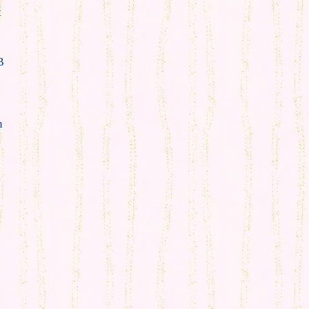
t
B
m