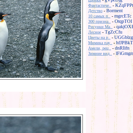
Щенки
-
KZqFPP
Фантастиче..
-
Borment
Детство
-
mgrcETc
10 самых п..
-
OtqpTOI
300 призна..
-
qakjOX
Рисунки Ma..
-
TgZcCfu
Лесное
-
UGGblzg
Цветы на р..
-
hfJPBkT
Мимика пау..
-
dnRIifn
Амели, рец..
-
lFiGmg
Зимние вид..