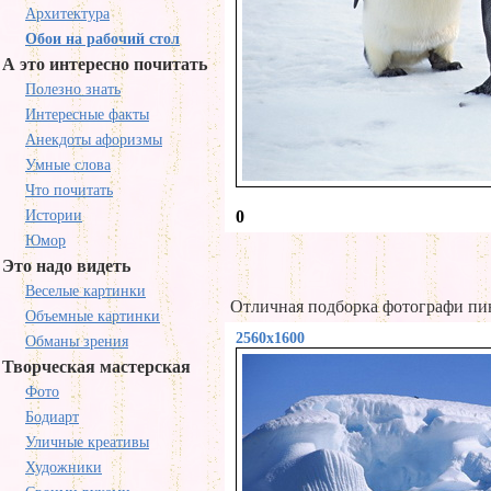
Архитектура
Обои на рабочий стол
А это интересно почитать
Полезно знать
Интересные факты
Анекдоты афоризмы
Умные слова
Что почитать
Истории
0
Юмор
Это надо видеть
Веселые картинки
Отличная подборка фотографи пин
Объемные картинки
2560x1600
Обманы зрения
Творческая мастерская
Фото
Бодиарт
Уличные креативы
Художники