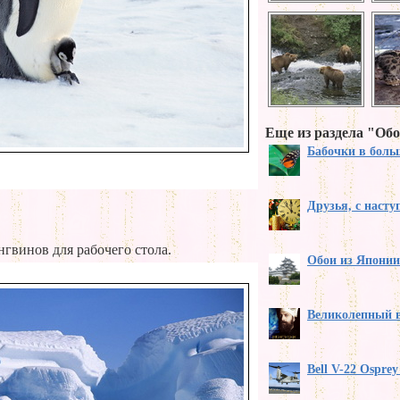
Еще из раздела "Обо
Бабочки в бол
Друзья, с наст
гвинов для рабочего стола.
Обои из Японии
Великолепный 
Bell V-22 Ospre