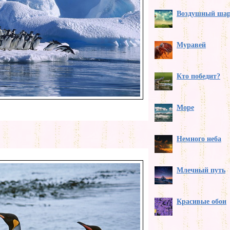
Воздушный ша
Муравей
Кто победит?
Море
Немного неба
Млечный путь
Красивые обои