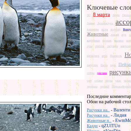
Ключевые сло
8 марта
3D
Apple
Deskto
ассо
Аниме
Архитектура
вода
витамины
водопад
Вокру
Животные
жираф
жук
з
картинки
космос
коллаж
кот
луна
любовь
лягушки
макроми
Но
насекомое
небо
Нежность
Пейз
парусник
Пасха
паук
рисунк
птицы
реклама
снег
собаки
тигры
ужас
укра
черепаха
черный
Широкоформат
Последние комментар
Обои на рабочий сто
-
Валенти
Рисунки на..
-
Лидия
Рисунки на..
-
EwmMd
Животные п..
-
qZUlTUo
Кадди
-
gVpeDjg