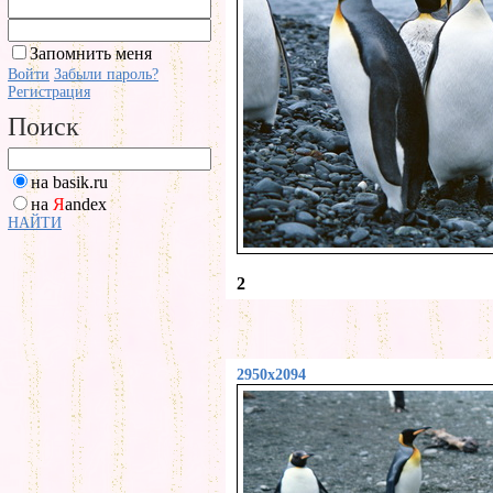
Запомнить меня
Войти
Забыли пароль?
Регистрация
Поиск
на basik.ru
на
Я
andex
НАЙТИ
2
2950x2094