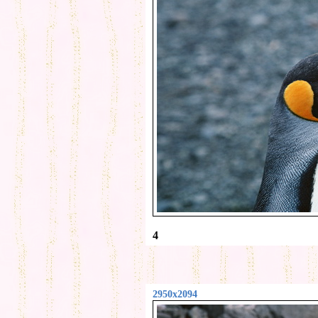
4
2950x2094