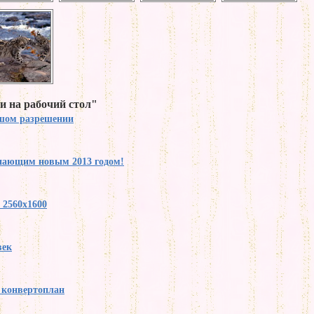
и на рабочий стол"
ьшом разрешении
упающим новым 2013 годом!
 2560x1600
век
y конвертоплан