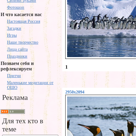
Своими руками
Фотошоп
И что касается нас
Настоящая Россия
Загадки
Игры
Наше творчество
Лица сайта
Праздники
Познаем себя и
1
рефлексируем
Притчи
Маленькие медитации от
ОШО
2950x2094
Реклама
Для тех кто в
теме