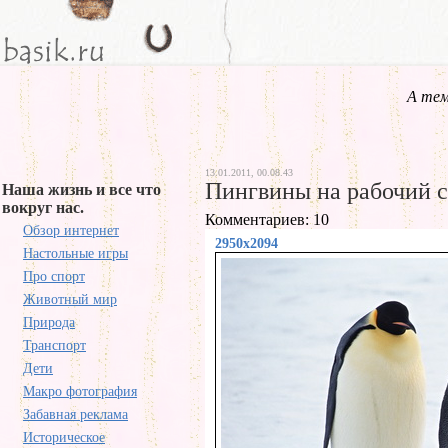
А тем
13.01.2011, 00.08.43
Пингвины на рабочий с
Наша жизнь и все что
вокруг нас.
Комментариев: 10
Обзор интернет
2950x2094
Настольные игры
Про спорт
Животный мир
Природа
Транспорт
Дети
Макро фотография
Забавная реклама
Историческое