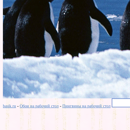
-
-
basik.ru
Обои на рабочий стол
Пингвины на рабочий стол