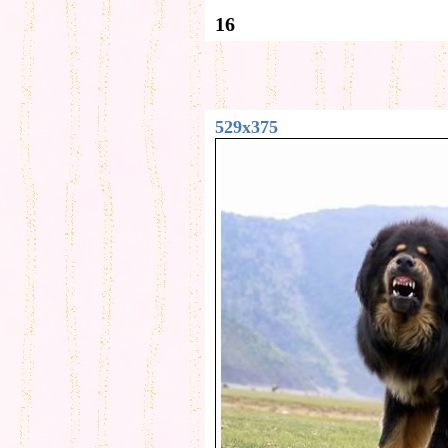
16
529x375