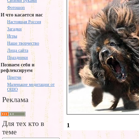
Своими руками
Фотошоп
И что касается нас
Настоящая Россия
Загадки
Игры
Наше творчество
Лица сайта
Праздники
Познаем себя и
рефлексируем
Притчи
Маленькие медитации от
ОШО
Реклама
Для тех кто в
1
теме