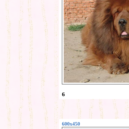
6
600x450