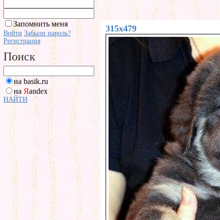
Запомнить меня
315x479
Войти
Забыли пароль?
Регистрация
Поиск
на basik.ru
на
Я
andex
НАЙТИ