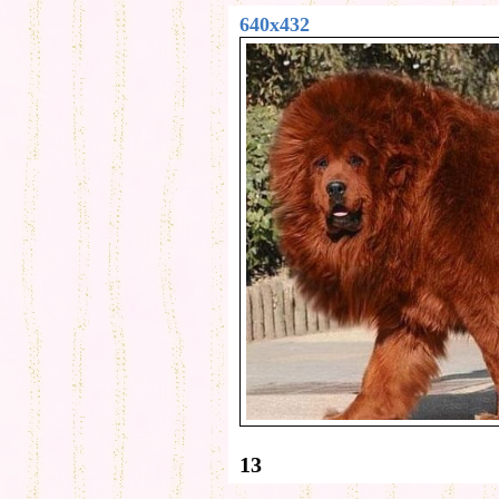
640x432
13