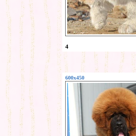
4
600x450