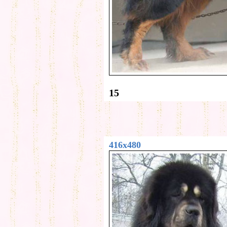
15
416x480