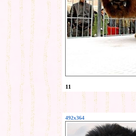
11
492x364