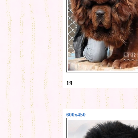
19
600x450