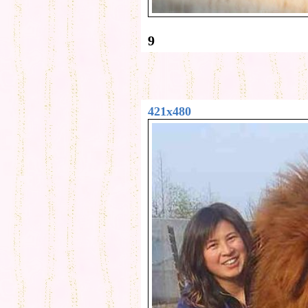
9
421x480