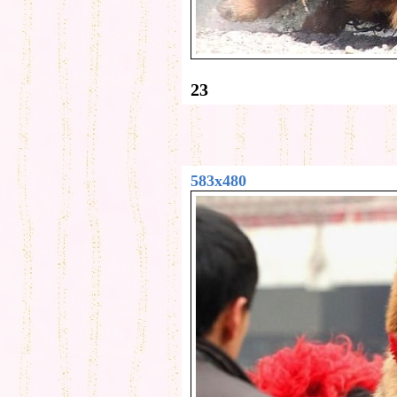
23
583x480