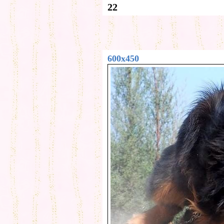
22
600x450