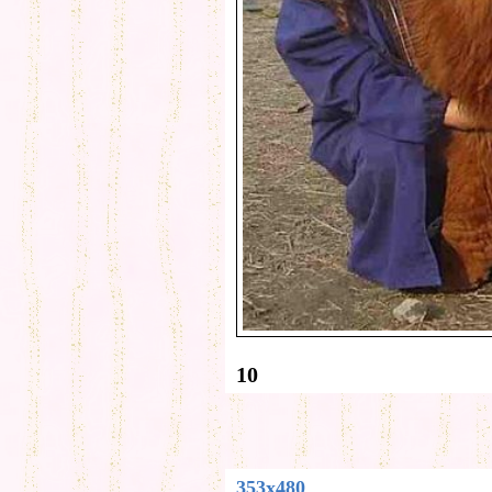
10
353x480