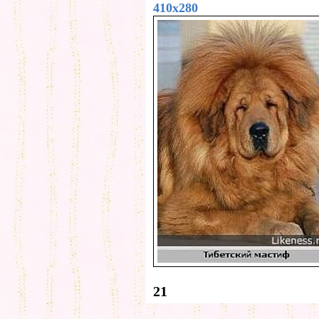
410x280
21