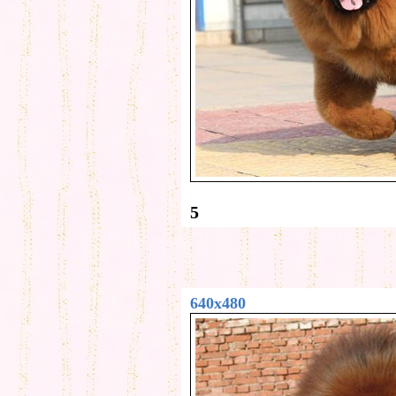
5
640x480