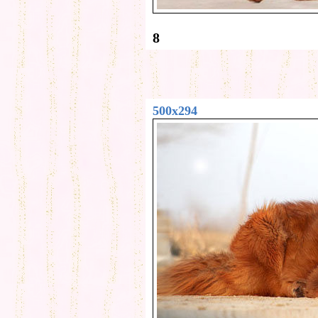
8
500x294