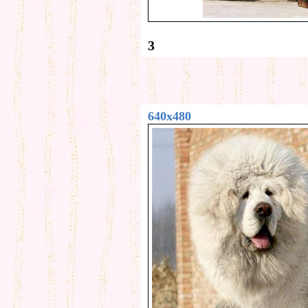
3
640x480