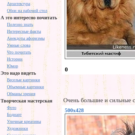
Архитектура
Обои на рабочий стол
А это интересно почитать
Полезно знать
Интересные факты
Анекдоты афоризмы
Умные слова
Что почитать
Истории
Юмор
0
Это надо видеть
Веселые картинки
Объемные картинки
Обманы зрения
Очень большие и сильные 
Творческая мастерская
Фото
500x428
Бодиарт
Уличные креативы
Художники