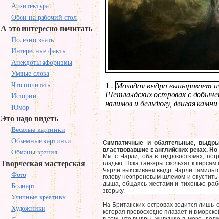
Архитектура
Обои на рабочий стол
А это интересно почитать
Полезно знать
Интересные факты
Анекдоты афоризмы
Умные слова
Что почитать
1
-
Молодая выдра выныривает из 
Шетландских островах с добычей
Истории
налимов и бельдюгу, двигая камни
Юмор
Это надо видеть
Веселые картинки
Объемные картинки
Симпатичные и обаятельные, выдры
властвовавшие в английских реках. Но
Обманы зрения
Мы с Чарли, оба в гидрокостюмах, пог
Творческая мастерская
гладью. Пока танкеры скользят к пирсам
Чарли выискиваем выдр. Чарли Гамильтон
Фото
голову неопреновым шлемом и опустить л
дыша, общаясь жестами и тихонько рабо
Бодиарт
зверьку.
Уличные креативы
На Британских островах водится лишь 
Художники
которая превосходно плавает и в морско
в том, что выдры, живущие в море, долж