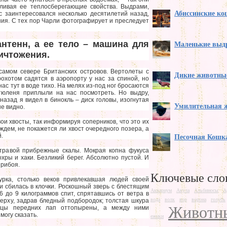
вливая ее теплосберегающие свойства. Выдрами,
Абиссинские к
 заинтересовался несколько десятилетий назад,
ния. С тех пор Чарли фотографирует и преследует
нтенн, а ее тело – машина для
Маленькие выд
ичтожения.
самом севере Британских островов. Вертолеты с
Дикие животны
охотом садятся в аэропорту у нас за спиной, но
нас тут в воде тихо. На мелях из-под ног бросаются
тюленя приплыли на нас посмотреть. Но выдру,
назад я видел в бинокль – диск головы, изогнутая
Умилительная 
не видно.
и хвосты, так информируя соперников, что это их
ждем, не покажется ли хвост очередного позера, а
.
Песочная Кошк
травой прибрежные скалы. Мокрая копна фукуса
охры и хаки. Безликий берег. Абсолютно пустой. И
прибоя.
Ключевые сло
рка, столько веков привлекавшая людей своей
и сбилась в клочки. Роскошный зверь с блестящим
Аквариум
Акула
Альбиносы
А
6 до 9 килограммов спит, спрятавшись от ветра в
вода
волк
вор
ворона
голубь
ерху, задрав бледный подбородок; толстая шкура
Животн
ьцы передних лап оттопырены, а между ними
огу сказать.
ежики