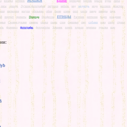
Кошки
ва
косатка
котенок
Красота
КреатиВ
крокодил
кролик
крысы
куры
ласка
медведь
лисы
лошадь
Лучшие фотографии
лягушки
мебель
мед
мода
моллюск
монстры
ыши
насекомое
носухи
обезьяны
обои
океан
олень
осел
охота
панда
пантера
паук
птицы
ай
портрет
приматы
Природа
Профессии
Растения
рептилии
родео
рождение
собаки
иньи
Своими руками
синицы
сказка
скаты
слон
смешные
снег
сова
спорт
страхи
аль
фламинго
фотографы
фотоработы
Хищник
хомяк
хорьки
черепаха
чувства
шар
ии:
yb
t
B
m