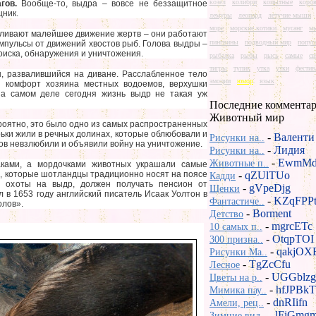
козел
колибри
копытные
коро
гов.
Вообще-то, выдра – вовсе не беззащитное
щник.
лемуры
леопард
летучие мыши
море
морские котики
мусанг
м
вливают малейшее движение жертв – они работают
пингвины
подводный мир
попуг
мпульсы от движений хвостов рыб. Голова выдры –
поиска, обнаружения и уничтожения.
рыбалка
рыбы
рысь
самые
св
тигры
тупик
утка
утки
фестив
н, развалившийся на диване. Расслабленное тело
эмоции
юмор
язык
й комфорт хозяина местных водоемов, верхушки
на самом деле сегодня жизнь выдр не такая уж
Последние комментар
Животный мир
роятно, это было одно из самых распространенных
ьки жили в речных долинах, которые облюбовали и
-
Валенти
Рисунки на..
ов невзлюбили и объявили войну на уничтожение.
-
Лидия
Рисунки на..
-
EwmMd
Животные п..
аками, а мордочками животных украшали самые
, которые шотландцы традиционно носят на поясе
-
qZUlTUo
Кадди
ля охоты на выдр, должен получать пенсион от
-
gVpeDjg
Щенки
л в 1653 году английский писатель Исаак Уолтон в
-
KZqFPP
Фантастиче..
олов».
-
Borment
Детство
-
mgrcETc
10 самых п..
-
OtqpTOI
300 призна..
-
qakjOX
Рисунки Ma..
-
TgZcCfu
Лесное
-
UGGblzg
Цветы на р..
-
hfJPBkT
Мимика пау..
-
dnRIifn
Амели, рец..
-
lFiGmg
Зимние вид..