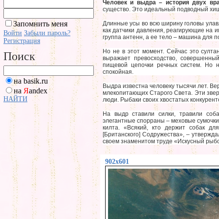
Человек и выдра – история двух вра
существо. Это идеальный подводный хи
Запомнить меня
Длинные усы во всю ширину головы ула
как датчики давления, реагирующие на и
Войти
Забыли пароль?
группа антенн, а ее тело – машина для 
Регистрация
Но не в этот момент. Сейчас это султа
Поиск
выражает превосходство, совершенны
пищевой цепочки речных систем. Но 
спокойная.
на basik.ru
Выдра известна человеку тысячи лет. Ве
на
Я
andex
млекопитающих Старого Света. Эти звер
НАЙТИ
люди. Рыбаки своих хвостатых конкурент
На выдр ставили силки, травили соб
элегантные спорраны – меховые сумочки
килта. «Всякий, кто держит собак д
[Британского] Содружества», – утвержда
своем знаменитом труде «Искусный рыб
902x601