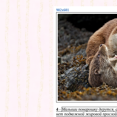
902x601
4
-
Малыши понарошку дерутся, а
нет подкожной жировой прослойк