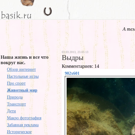
А тем
03.03.2013, 23.03.13
Выдры
Наша жизнь и все что
вокруг нас.
Комментариев: 14
Обзор интернет
902x601
Настольные игры
Про спорт
Животный мир
Природа
Транспорт
Дети
Макро фотография
Забавная реклама
Историческое