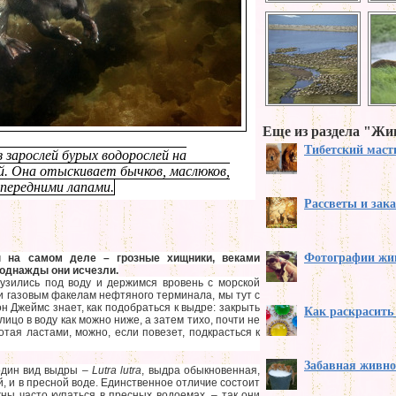
Еще из раздела "Ж
Тибетский мас
зарослей бурых водорослей на
. Она отыскивает бычков, маслюков,
 передними лапами.
Рассветы и зак
Фотографии жи
 на самом деле – грозные хищники, веками
 однажды они исчезли.
рузились под воду и держимся вровень с морской
 и газовым факелам нефтяного терминала, мы тут с
 Джеймс знает, как подобраться к выдре: закрыть
Как раскрасить
ицо в воду как можно ниже, а затем тихо, почти не
тая ластами, можно, если повезет, подкрасться к
Забавная живно
один вид выдры –
Lutra lutra
, выдра обыкновенная,
й, и в пресной воде. Единственное отличие состоит
ны часто купаться в пресных водоемах, – так они