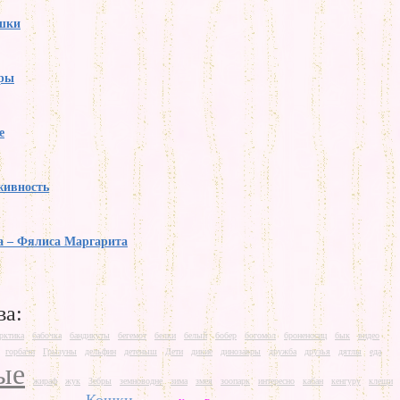
ошки
ры
е
живность
а – Фялиса Маргарита
ва:
рктика
бабочка
бандикуты
бегемот
белки
белый
бобер
богомол
броненосиц
бык
видео
горбачи
Грызуны
дельфин
детеныш
Дети
дикие
динозавры
дружба
друзья
дятлы
еда
ые
жираф
жук
Зебры
земноводне
зима
змея
зоопарк
интересно
кабан
кенгуру
клещи