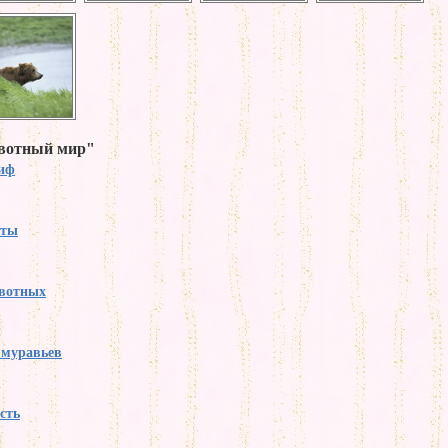
ивотный мир"
тиф
аты
вотных
 муравьев
сть