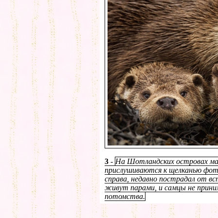
3
-
На Шотландских островах ма
прислушиваются к щелканью фот
справа, недавно пострадал от вс
живут парами, и самцы не прин
потомства.