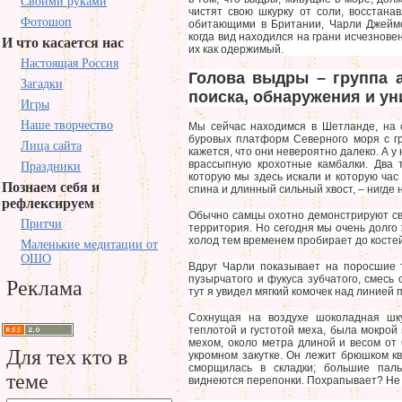
Своими руками
чистят свою шкурку от соли, восстана
Фотошоп
обитающими в Британии, Чарли Джеймс
когда вид находился на грани исчезнове
И что касается нас
их как одержимый.
Настоящая Россия
Голова выдры – группа а
Загадки
поиска, обнаружения и ун
Игры
Наше творчество
Мы сейчас находимся в Шетланде, на 
буровых платформ Северного моря с гр
Лица сайта
кажется, что они невероятно далеко. А у 
врассыпную крохотные камбалки. Два 
Праздники
которую мы здесь искали и которую час 
Познаем себя и
спина и длинный сильный хвост, – нигде 
рефлексируем
Обычно самцы охотно демонстрируют сво
Притчи
территория. Но сегодня мы очень долго 
холод тем временем пробирает до костей
Маленькие медитации от
ОШО
Вдруг Чарли показывает на поросшие 
пузырчатого и фукуса зубчатого, смесь 
Реклама
тут я увидел мягкий комочек над линией 
Сохнущая на воздухе шоколадная шку
теплотой и густотой меха, была мокрой 
мехом, около метра длиной и весом от 
Для тех кто в
укромном закутке. Он лежит брюшком кв
сморщилась в складки; большие пал
теме
виднеются перепонки. Похрапывает? Не м