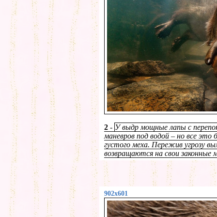
2
-
У выдр мощные лапы с перепон
маневров под водой – но все это 
густого меха. Пережив угрозу вым
возвращаются на свои законные 
902x601