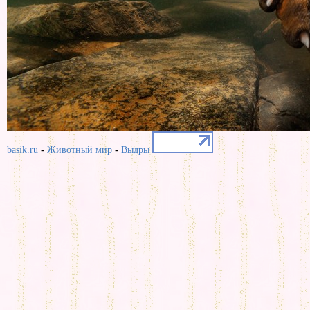
-
-
basik.ru
Животный мир
Выдры