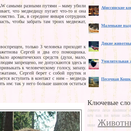
AW самыми разными путями – маму убили
Абиссинские к
вает, что медведицу пугает что-то и она
томство. Так, в середине января сотрудник
асть, чтобы забрать там троих медвежат,
Маленькие вы
Дикие животны
воспрещен, только 3 человека приходят к
ажетнова Сергей и два его помощника.
ыло ароматических средств (духи, мало,
Умилительная 
 людям запрещено, не допускаются здесь и
ивыкать к человеческому голосу, запаху.
ежатами, Сергей берет с собой прутик и
ается вступить в контакт с ним – медведь
Песочная Кошк
ть им: так у него больше шансов остаться
Ключевые сло
Аквариум
Акула
Альбиносы
А
вода
волк
вор
ворона
голубь
Животн
ежики