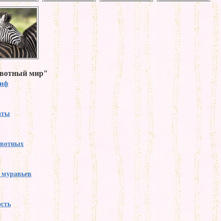
ивотный мир"
тиф
аты
ивотных
 муравьев
ость