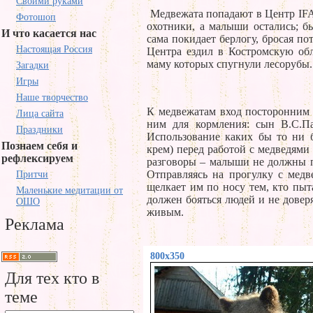
Своими руками
Медвежата попадают в Центр IF
Фотошоп
охотники, а малыши остались; бы
И что касается нас
сама покидает берлогу, бросая по
Настоящая Россия
Центра ездил в Костромскую обл
маму которых спугнули лесорубы.
Загадки
Игры
Наше творчество
К медвежатам вход посторонним 
Лица сайта
ним для кормления: сын В.С.П
Праздники
Использование каких бы то ни б
Познаем себя и
крем) перед работой с медведями
рефлексируем
разговоры – малыши не должны пр
Отправляясь на прогулку с медв
Притчи
щелкает им по носу тем, кто пыт
Маленькие медитации от
должен бояться людей и не доверя
ОШО
живым.
Реклама
800x350
Для тех кто в
теме