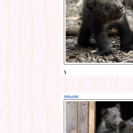
5
900x600