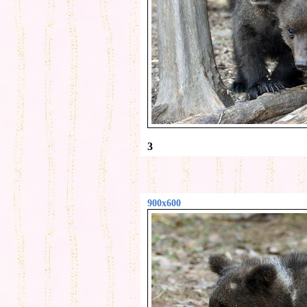
3
900x600