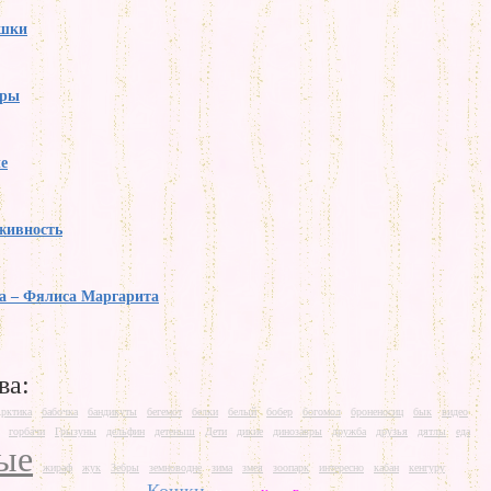
ошки
дры
е
живность
а – Фялиса Маргарита
ва:
рктика
бабочка
бандикуты
бегемот
белки
белый
бобер
богомол
броненосиц
бык
видео
горбачи
Грызуны
дельфин
детеныш
Дети
дикие
динозавры
дружба
друзья
дятлы
еда
ые
жираф
жук
Зебры
земноводне
зима
змея
зоопарк
интересно
кабан
кенгуру