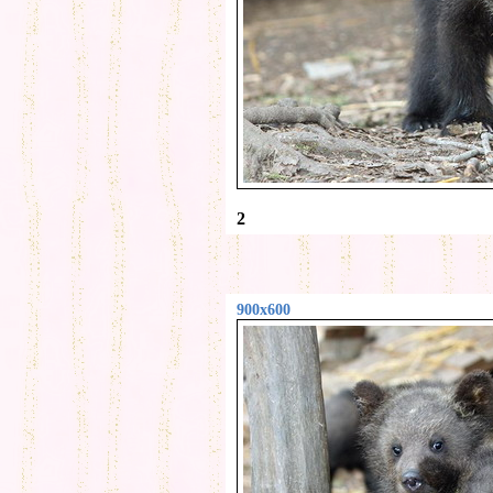
2
900x600