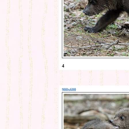
4
900x600