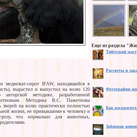
Еще из раздела "Ж
Тибетский мас
Рассветы и зак
и медвежат-сирот IFAW, находящийся в
асть), вырастил и выпустил на волю 120
Фотографии ж
 авторской методике, разработанной
жетновым. Методика В.С. Пажетнова
ь зверей на волю практически полностью
Как раскрасить
ьной жизни, не привыкшими к человеку и
розу, что нормально для животных,
родителями.
Забавная живн