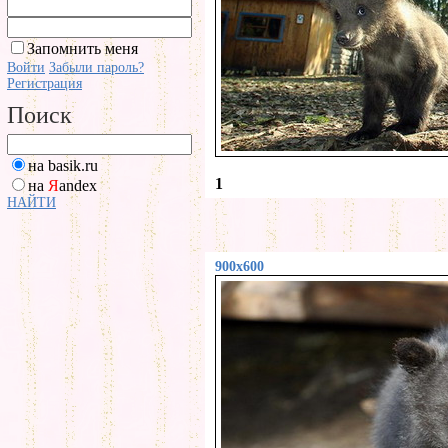
Запомнить меня
Войти
Забыли пароль?
Регистрация
Поиск
на basik.ru
1
на
Я
andex
НАЙТИ
900x600