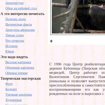
Архитектура
Обои на рабочий стол
А это интересно почитать
Полезно знать
Интересные факты
Анекдоты афоризмы
Умные слова
Что почитать
0
Истории
Юмор
Это надо видеть
Веселые картинки
С 1996 года Центр реабилитаци
Объемные картинки
деревне Бубоницы (Тверская обл
медведей. Центр работает по
Обманы зрения
Валентином Сергеевичем Па
Творческая мастерская
уникальна и позволяет выпустит
Фото
приспособленными к самостоятел
Бодиарт
воспринимающими его как уг
рожденных на воле и выросших с 
Уличные креативы
Художники