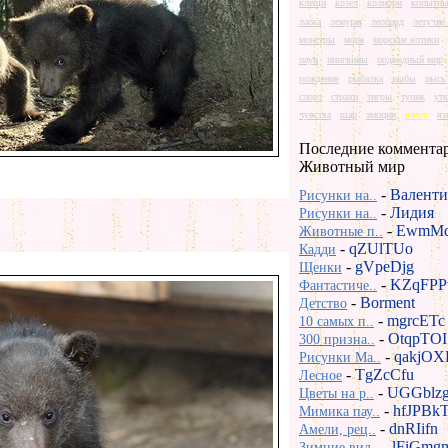
клещи
козел
колибри
копытны
ласка
лемуры
леопард
летучи
монстры
море
морские котики
паук
пингвины
подводный мир
рождение
рыбалка
рыбы
рысь
спорт
страхи
тигры
тупик
утк
чувства
шар
эмоции
юмор
яз
Последние коммента
Животный мир
-
Валенти
Рисунки на..
-
Лидия
Рисунки на..
-
EwmMd
Животные п..
-
qZUlTUo
Кадди
-
gVpeDjg
Щенки
-
KZqFPP
Фантастиче..
-
Borment
Детство
-
mgrcETc
10 самых п..
-
OtqpTOI
300 призна..
-
qakjOX
Рисунки Ma..
-
TgZcCfu
Лесное
-
UGGblz
Цветы на р..
-
hfJPBk
Мимика пау..
-
dnRIifn
Амели, рец..
-
lFiGmg
Зимние вид..