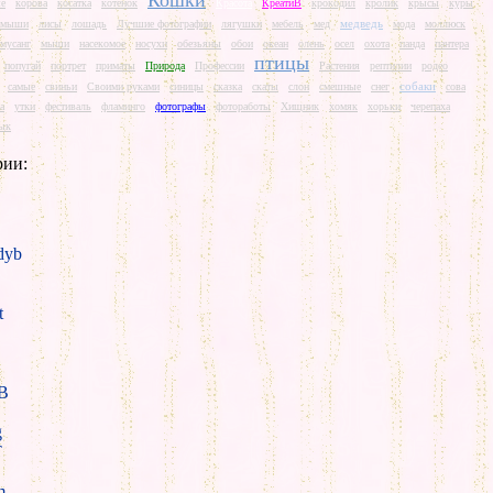
Кошки
е
корова
косатка
котенок
Красота
КреатиВ
крокодил
кролик
крысы
куры
медведь
е мыши
лисы
лошадь
Лучшие фотографии
лягушки
мебель
мед
мода
моллюск
мусанг
мыши
насекомое
носухи
обезьяны
обои
океан
олень
осел
охота
панда
пантера
птицы
попугай
портрет
приматы
Природа
Профессии
Растения
рептилии
родео
собаки
самые
свиньи
Своими руками
синицы
сказка
скаты
слон
смешные
снег
сова
а
утки
фестиваль
фламинго
фотографы
фотоработы
Хищник
хомяк
хорьки
черепаха
ык
рии:
yb
t
B
g
T
m