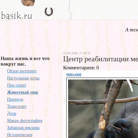
А тем
23.04.2008, 17.40.50
Центр реабилитации м
Наша жизнь и все что
вокруг нас.
Комментариев: 0
Обзор интернет
900x600
Настольные игры
Про спорт
Животный мир
Природа
Транспорт
Дети
Макро фотография
Забавная реклама
Историческое