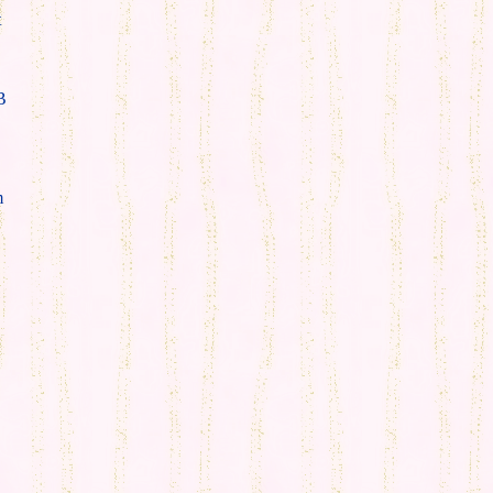
t
B
m