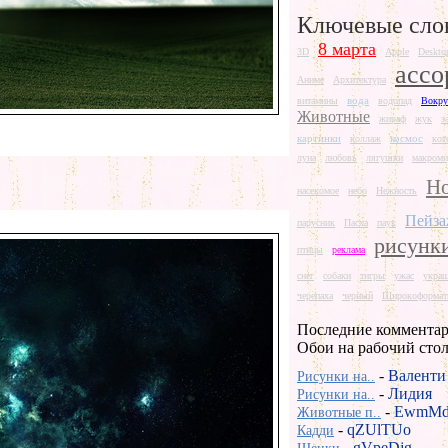
Ключевые сло
8 марта
3D
Apple
Deskto
ассо
Аниме
Архитектура
вода
витамины
водопад
Вокру
Животные
жираф
жук
з
картинки
космос
коллаж
кот
луна
любовь
лягушки
макроми
Но
насекомое
небо
Нежность
Пейз
парусник
Пасха
паук
рисунк
птицы
реклама
снег
собаки
тигры
ужас
укра
черепаха
черный
Широкоформат
Последние комментар
Обои на рабочий сто
-
Валенти
Рисунки на..
-
Лидия
Рисунки на..
-
EwmMd
Животные п..
-
qZUlTUo
Кадди
-
gVpeDjg