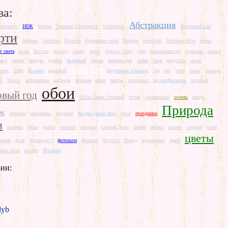
ва:
Абстракция
Автомобили
pography
HDR
Iphone
National Geographic
Vladstudio
рти
Африка
бабочка
Бугатти
бумажные обои
Вектор
вертолет
Веселые обои
весна
г света
волк
Восток
восход
город
горы
Доктор Хаус
дом
драгоценности
драконы
ежики
зеленый
зима
акат
замки
звезды
здания
Земля
земноводне
змея
игрушки
игры
Красота
Кошки
крупным планом
енок
кофе
красный
лед
лес
лето
лисы
лошадь
мультфильмы
р
Масло
математика
медведь
молнии
море
мосты
мотоцикл
муравей
обои
вый год
осень
Обои Анны Уткиной
огонь
оранжевый
панда
Природа
аж
подводный мир
пещеры
пингвины
подарки
поле
праздники
и
роботы
розы
рыбы
самолет
свадьба
Сергей Доля
синий
сказка
сказки
сладкое
слон
цветы
цвет
шения
флаг
Формула 1
фотошоп
фрактал
Футбол
Холод
художники
Япония
ные обои
шрифт
ии:
л
yb