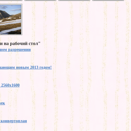
и на рабочий стол"
ьшом разрешении
упающим новым 2013 годом!
 2560x1600
век
y конвертоплан