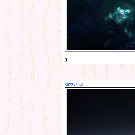
3
3072x2041