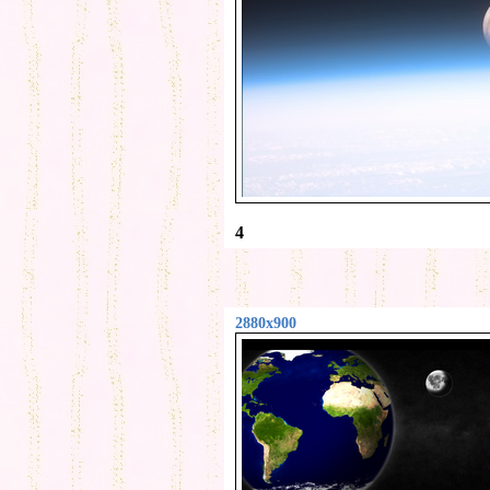
4
2880x900