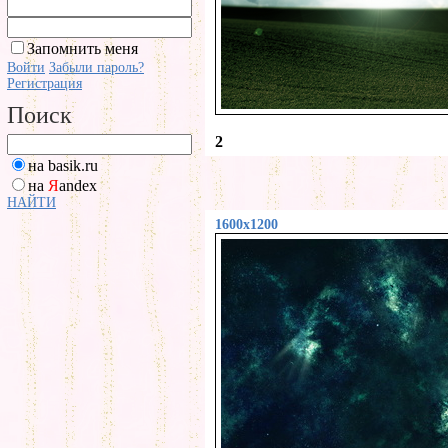
Запомнить меня
Войти
Забыли пароль?
Регистрация
Поиск
2
на basik.ru
на
Я
andex
НАЙТИ
1600x1200