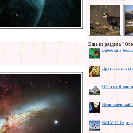
Еще из раздела "Обо
Бабочки в бол
Друзья, с наст
Обои из Японии
Великолепный 
Bell V-22 Ospre