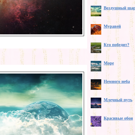
Воздушный ша
Муравей
Кто победит?
Море
Немного неба
Млечный путь
Красивые обои