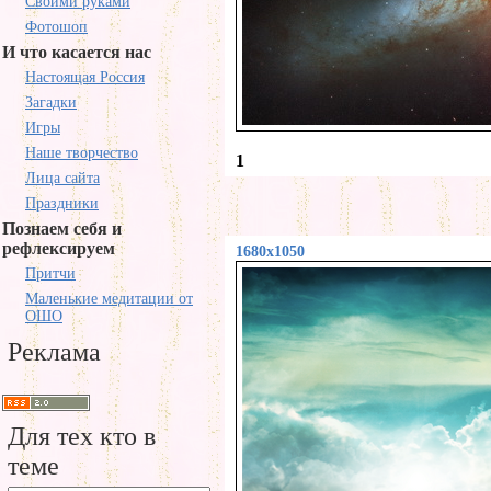
Своими руками
Фотошоп
И что касается нас
Настоящая Россия
Загадки
Игры
Наше творчество
1
Лица сайта
Праздники
Познаем себя и
рефлексируем
1680x1050
Притчи
Маленькие медитации от
ОШО
Реклама
Для тех кто в
теме