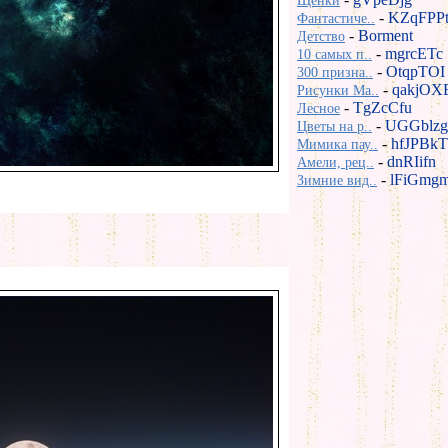
Щенки
-
KZqFPP
Фантастиче..
-
Borment
Детство
-
mgrcETc
10 самых п..
-
OtqpTOI
300 призна..
-
qakjOX
Рисунки Ma..
-
TgZcCfu
Лесное
-
UGGblzg
Цветы на р..
-
hfJPBkT
Мимика пау..
-
dnRIifn
Амели, рец..
-
lFiGmg
Зимние вид..