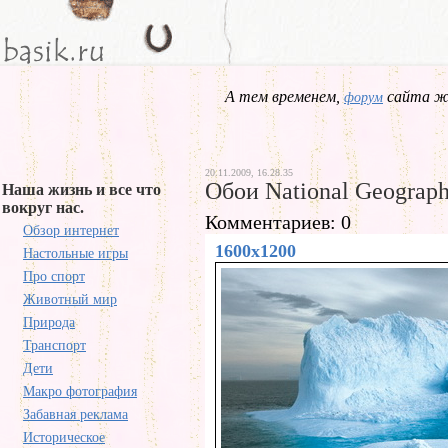
А тем временем,
сайта жд
форум
20.11.2009, 16.28.35
Обои National Geograph
Наша жизнь и все что
вокруг нас.
Комментариев: 0
Обзор интернет
1600x1200
Настольные игры
Про спорт
Животный мир
Природа
Транспорт
Дети
Макро фотография
Забавная реклама
Историческое