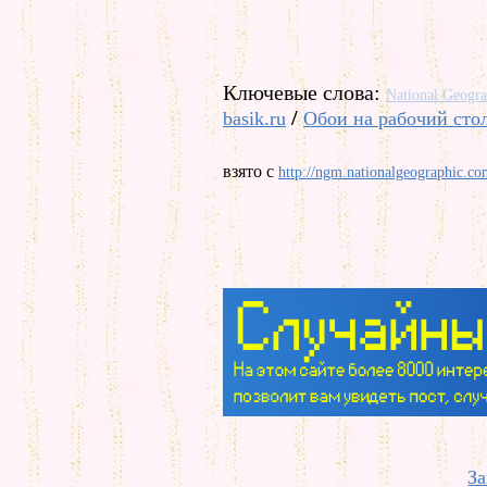
Ключевые слова:
National Geogra
/
basik.ru
Обои на рабочий сто
взято с
http://ngm.nationalgeographic.co
За