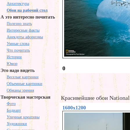
Архитектура
Обои на рабочий стол
А это интересно почитать
Полезно знать
Интересные факты
Анекдоты афоризмы
Умные слова
Что почитать
Истории
Юмор
0
Это надо видеть
Веселые картинки
Объемные картинки
Обманы зрения
Творческая мастерская
Красивейшие обои National
Фото
1600x1200
Бодиарт
Уличные креативы
Художники