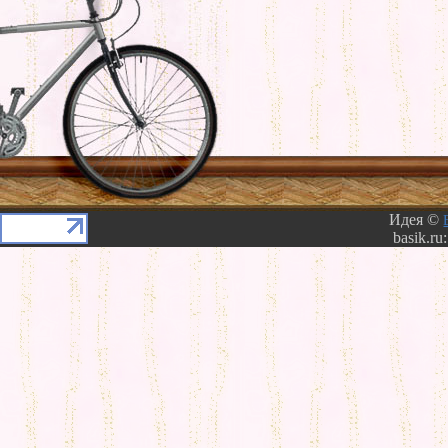
Идея ©
basik.ru