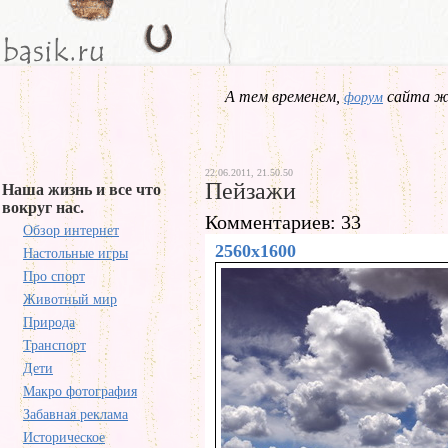
А тем временем,
сайта жд
форум
22.06.2011, 21.50.50
Пейзажи
Наша жизнь и все что
вокруг нас.
Комментариев: 33
Обзор интернет
2560x1600
Настольные игры
Про спорт
Животный мир
Природа
Транспорт
Дети
Макро фотография
Забавная реклама
Историческое