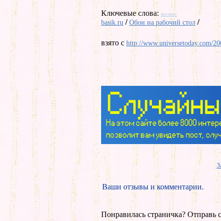
Ключевые слова:
космос
/
/
basik.ru
Обои на рабочий стол
взято с
http://www.universetoday.com/200
З
Ваши отзывы и комментарии.
Понравилась страничка? Отправь с