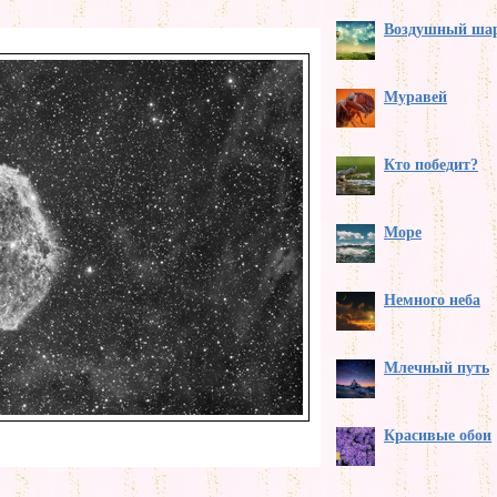
Воздушный ша
Муравей
Кто победит?
Море
Немного неба
Млечный путь
Красивые обои