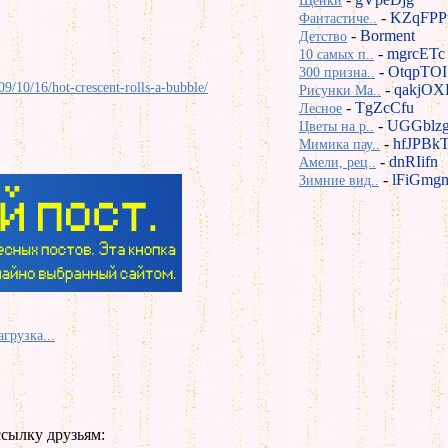
Щенки
-
KZqFPP
Фантастиче..
-
Borment
Детство
-
mgrcETc
10 самых п..
-
OtqpTOI
300 призна..
9/10/16/hot-crescent-rolls-a-bubble/
-
qakjOX
Рисунки Ma..
-
TgZcCfu
Лесное
-
UGGblz
Цветы на р..
-
hfJPBk
Мимика пау..
-
dnRIifn
Амели, рец..
-
lFiGmg
Зимние вид..
агрузка...
сылку друзьям: