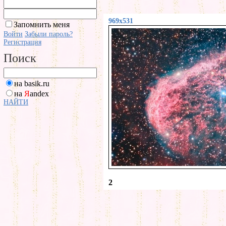
969x531
Запомнить меня
Войти
Забыли пароль?
Регистрация
Поиск
на basik.ru
на
Я
andex
НАЙТИ
2