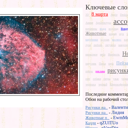
Ключевые сло
8 марта
3D
Apple
Deskto
ассо
Аниме
Архитектура
вода
витамины
водопад
Вокру
Животные
жираф
жук
з
картинки
космос
коллаж
ко
луна
любовь
лягушки
макром
Н
насекомое
небо
Нежность
Пейз
парусник
Пасха
паук
рисунк
птицы
реклама
снег
собаки
тигры
ужас
укра
черепаха
черный
Широкоформат
Последние коммента
Обои на рабочий сто
-
Валенти
Рисунки на..
-
Лидия
Рисунки на..
-
EwmMd
Животные п..
-
qZUlTUo
Кадди
-
gVpeDjg