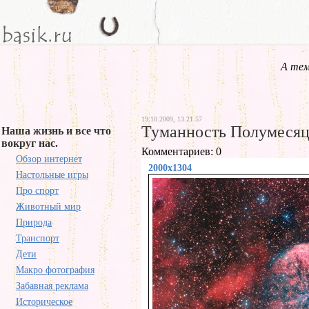
А тем
19.10.2009, 13.21.57
Туманность Полумеся
Наша жизнь и все что
вокруг нас.
Комментариев: 0
Обзор интернет
2000x1304
Настольные игры
Про спорт
Животный мир
Природа
Транспорт
Дети
Макро фотография
Забавная реклама
Историческое