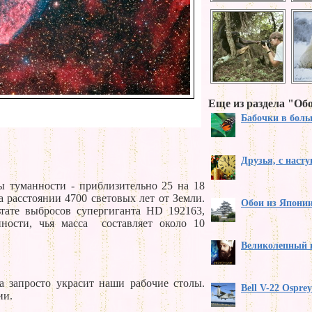
Еще из раздела "Обо
Бабочки в бол
Друзья, с наст
ы туманности - приблизительно 25 на 18
а расстоянии 4700 световых лет от Земли.
Обои из Японии
ьтате выбросов супергиганта HD 192163,
ности, чья масса составляет около 10
Великолепный 
а запросто украсит наши рабочие столы.
Bell V-22 Ospre
ии.