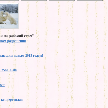
и на рабочий стол"
ьшом разрешении
упающим новым 2013 годом!
 2560x1600
век
y конвертоплан