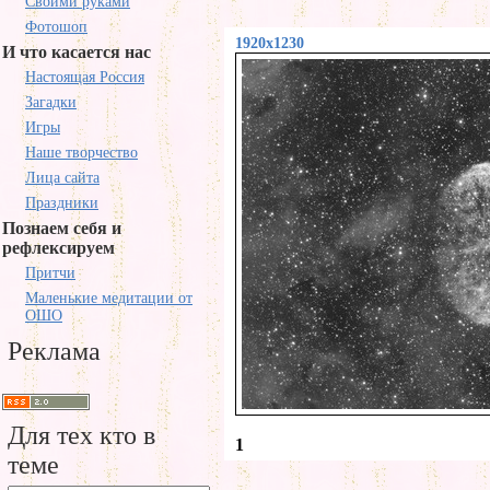
Своими руками
Фотошоп
1920x1230
И что касается нас
Настоящая Россия
Загадки
Игры
Наше творчество
Лица сайта
Праздники
Познаем себя и
рефлексируем
Притчи
Маленькие медитации от
ОШО
Реклама
Для тех кто в
1
теме