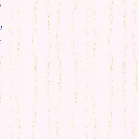
t
B
g
T
m