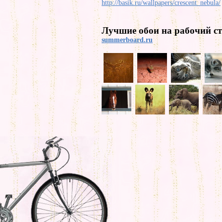
http://basik.ru/wallpapers/crescent_nebula/
Лучшие обои на рабочий ст
summerboard.ru