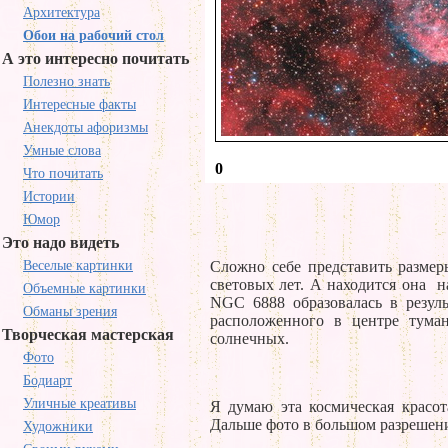
Архитектура
Обои на рабочий стол
А это интересно почитать
Полезно знать
Интересные факты
Анекдоты афоризмы
Умные слова
0
Что почитать
Истории
Юмор
Это надо видеть
Веселые картинки
Сложно себе представить размер
световых лет. А находится она н
Объемные картинки
NGC 6888 образовалась в резул
Обманы зрения
расположенного в центре туман
Творческая мастерская
солнечных.
Фото
Бодиарт
Уличные креативы
Я думаю эта космическая красот
Дальше фото в большом разрешен
Художники