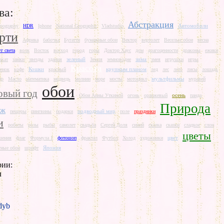
ва:
Абстракция
Автомобили
pography
HDR
Iphone
National Geographic
Vladstudio
рти
Африка
бабочка
Бугатти
бумажные обои
Вектор
вертолет
Веселые обои
весна
г света
волк
Восток
восход
город
горы
Доктор Хаус
дом
драгоценности
драконы
ежики
зеленый
зима
акат
замки
звезды
здания
Земля
земноводне
змея
игрушки
игры
Красота
Кошки
крупным планом
тенок
кофе
красный
лед
лес
лето
лисы
лошадь
мультфильмы
ир
Масло
математика
медведь
молнии
море
мосты
мотоцикл
муравей
обои
овый год
осень
Обои Анны Уткиной
огонь
оранжевый
панда
Природа
аж
подводный мир
пещеры
пингвины
подарки
поле
праздники
и
роботы
розы
рыбы
самолет
свадьба
Сергей Доля
синий
сказка
сказки
сладкое
слон
цветы
цвет
шения
флаг
Формула 1
фотошоп
фрактал
Футбол
Холод
художники
Япония
ные обои
шрифт
рии:
л
yb