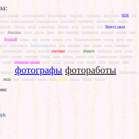
ва:
HDR
Caleb Charland
Christopher Schlaf
David Maitland
Ebru Sidar
Fred Relaix
Hans Pollne
Jim
graphic
Rune Guneriussen
Usman Ali Khan
Vural Yalim
Абстракция
Автопортреты
Актеры
Вокруг света
ганистан
бабушка
белый
в миниатюре
верблюд
весна
веснушки
вода
дым
Животные
жизнь
загадка
Земля
зима
Зимбабве
Знаменитость
картинки
картины
кино
а
КреатиВ
люди
крыша
лето
Лондон
лошадь
луна
Лучшие фотографии
любовь
мама
Необычные фото
комое
находчивость
ночь
обезьяны
обои
образы
огонь
оранжевый
подводный мир
портрет
поцелуй
праздники
президент
Природа
Профессии
птицы
Путин
о Фото
рисунки
романтика
Россия
рыбы
самолет
свадьба
свет
Своими руками
Северное
солнце
социальная реклама
спорт
СССР
старость
сумо
счастье
США
сюрприз
танец
фотографы
фотоработы
фото-арт
Фоторедактор
юмор
т
цветы
шар
эволюция
эмоции
юбки
юность
Япония
яркость
ии:
yb
t