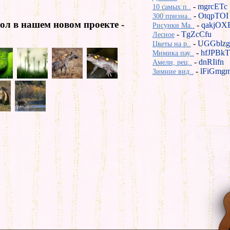
-
mgrcETc
10 самых п..
-
OtqpTOI
300 призна..
ол в нашем новом проекте -
-
qakjOX
Рисунки Ma..
-
TgZcCfu
Лесное
-
UGGblzg
Цветы на р..
-
hfJPBkT
Мимика пау..
-
dnRIifn
Амели, рец..
-
lFiGmg
Зимние вид..