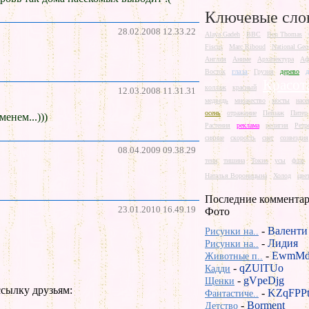
Ключевые сло
28.02.2008 12.33.22
Alaya Gadeh
BBC
Ben Thomas
Fiscus
Marc Riboud
National Geo
Англия
Аниме
Архитектура
Аф
глаза
Восток
Грузия
дерево
Красот
коллаж
красный
12.03.2008 11.31.31
медведь
множество
мосты
насе
осень
отражение
Пейзаж
Питер
енем...)))
Растения
реклама
религия
Ретр
сияние
скорость
снег
созвездия
08.04.2009 09.38.29
тени
тишина
Токио
усы
флаг
Наталья Вороницына
Холод
цве
Последние комментар
23.01.2010 16.49.19
Фото
-
Валенти
Рисунки на..
-
Лидия
Рисунки на..
-
EwmMd
Животные п..
-
qZUlTUo
Кадди
-
gVpeDjg
Щенки
сылку друзьям:
-
KZqFPP
Фантастиче..
-
Borment
Детство