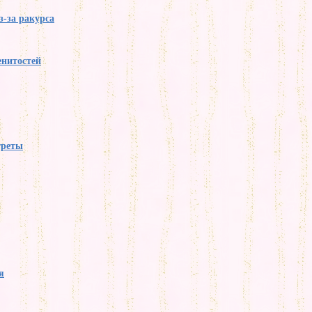
з-за ракурса
нитостей
треты
я