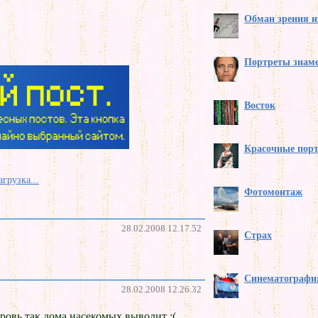
Обман зрения и
Портреты знаме
Восток
Красочные пор
агрузка...
Фотомонтаж
28.02.2008 12.17.52
Страх
Синематографи
28.02.2008 12.26.32
ровь так дома насекомых выводит :(