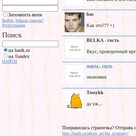
bas
Запомнить меня
Войти
Забыли пароль?
Как это??? +)
Регистрация
Поиск
BELKA - гость
на basik.ru
Вкус, проверенный врем
на
Я
andex
НАЙТИ
марта - гость
экономия
Tossykk
да уж...
Понравилась страничка? Отправь с
http://basik.ru/photo_art/tea_economy/