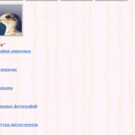
то"
рафии животных
спорядок
взрывы
лярных фотографий
утри инструментов