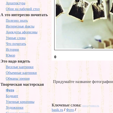
Архитектура
Обои на рабочий стол
А это интересно почитать
Полезно знать
Интересные факты
Анекдоты афоризмы
Умные слова
Что почитать
Истории
Юмор
0
Это надо видеть
Веселые картинки
Объемные картинки
Обманы зрения
Придумайте название фотографии
Творческая мастерская
Фото
Бодиарт
Уличные креативы
Ключевые слова:
находчивость
Художники
/
/
basik.ru
Фото