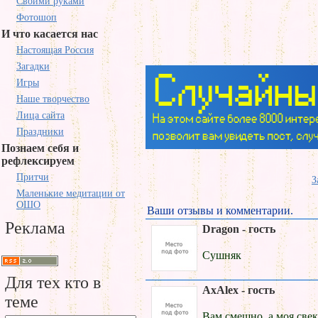
Своими руками
Фотошоп
И что касается нас
Настоящая Россия
Загадки
Игры
Наше творчество
Лица сайта
Праздники
Познаем себя и
рефлексируем
Притчи
З
Маленькие медитации от
ОШО
Ваши отзывы и комментарии.
Реклама
Dragon - гость
Сушняк
Для тех кто в
AxAlex - гость
теме
Вам смешно, а моя свек