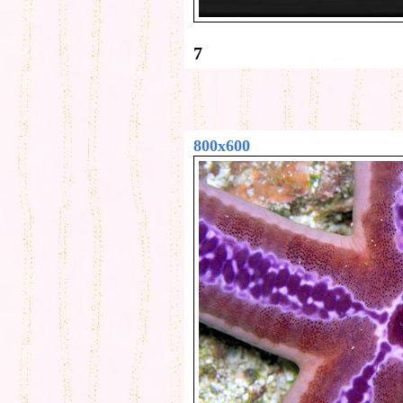
7
800x600