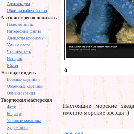
Архитектура
Обои на рабочий стол
А это интересно почитать
Полезно знать
Интересные факты
Анекдоты афоризмы
Умные слова
Что почитать
Истории
Юмор
0
Это надо видеть
Веселые картинки
Объемные картинки
Обманы зрения
Творческая мастерская
Настоящие морские звез
Фото
именно морские звезды :)
Бодиарт
Уличные креативы
Художники