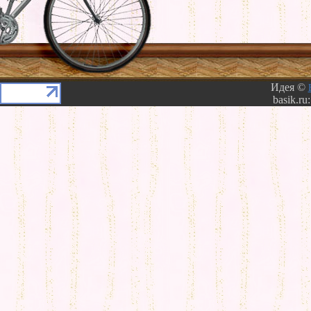
Идея ©
basik.ru