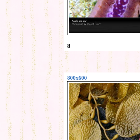
8
800x600