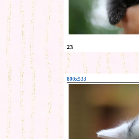
23
800x533