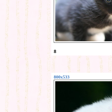
8
800x533