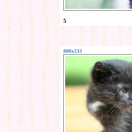
5
800x533