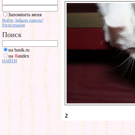
Запомнить меня
Войти
Забыли пароль?
Регистрация
Поиск
на basik.ru
на
Я
andex
НАЙТИ
2