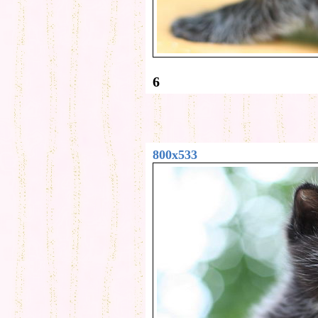
6
800x533