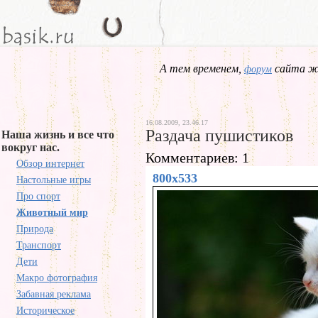
А тем временем,
сайта жд
форум
16.08.2009, 23.46.17
Раздача пушистиков
Наша жизнь и все что
вокруг нас.
Комментариев: 1
Обзор интернет
800x533
Настольные игры
Про спорт
Животный мир
Природа
Транспорт
Дети
Макро фотография
Забавная реклама
Историческое