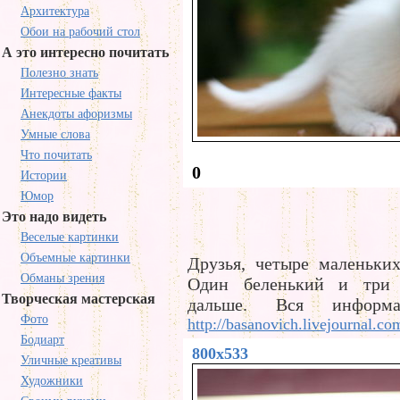
Архитектура
Обои на рабочий стол
А это интересно почитать
Полезно знать
Интересные факты
Анекдоты афоризмы
Умные слова
Что почитать
0
Истории
Юмор
Это надо видеть
Веселые картинки
Объемные картинки
Друзья, четыре маленьки
Обманы зрения
Один беленький и три 
Творческая мастерская
дальше. Вся инфор
Фото
http://basanovich.livejournal.c
Бодиарт
800x533
Уличные креативы
Художники