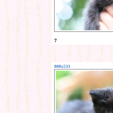
7
800x533