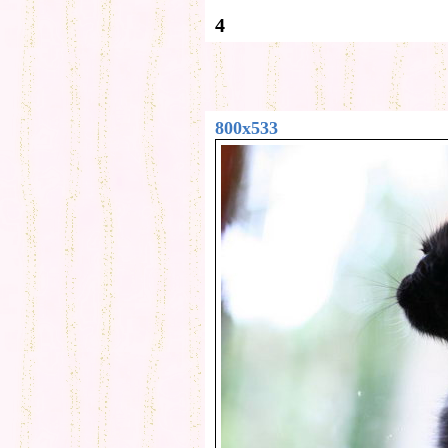
4
800x533