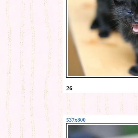
26
537x800