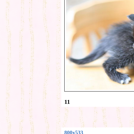
11
800x533