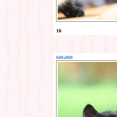
16
600x800