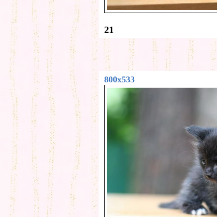
21
800x533