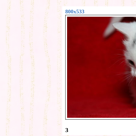
800x533
3