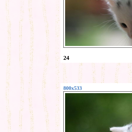
24
800x533