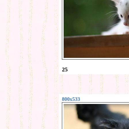
25
800x533