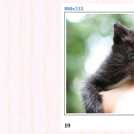
800x533
19