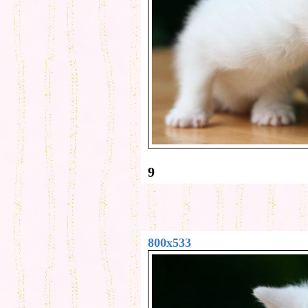
9
800x533