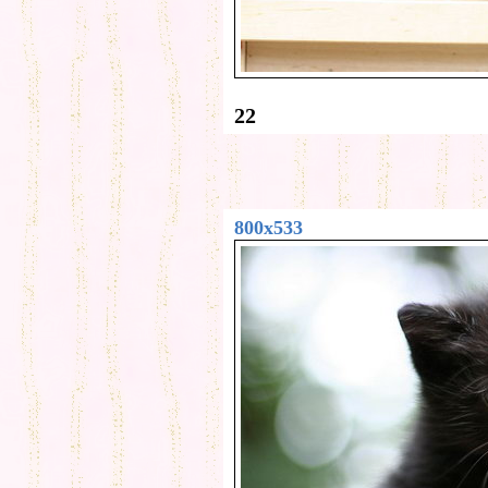
22
800x533