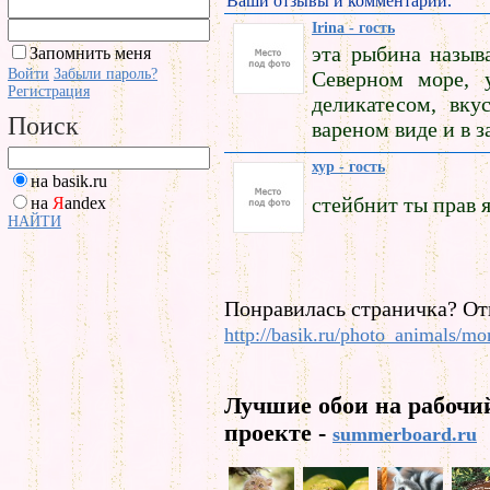
Ваши отзывы и комментарии.
Irina - гость
эта рыбина назыв
Запомнить меня
Войти
Забыли пароль?
Северном море, 
Регистрация
деликатесом, вку
Поиск
вареном виде и в з
хур - гость
на basik.ru
стейбнит ты прав 
на
Я
andex
НАЙТИ
Понравилась страничка? От
http://basik.ru/photo_animals/mo
Лучшие обои на рабочи
проекте -
summerboard.ru