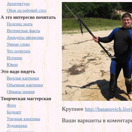
Архитектура
Обои на рабочий стол
А это интересно почитать
Полезно знать
Интересные факты
Анекдоты афоризмы
Умные слова
Что почитать
Истории
Юмор
Это надо видеть
Веселые картинки
Объемные картинки
Обманы зрения
Творческая мастерская
Фото
Крупнее
http://basanovich.liv
Бодиарт
Уличные креативы
Ваши варианты в коментар
Художники