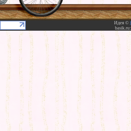
Идея ©
basik.ru