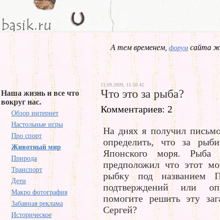
А тем временем,
сайта жд
форум
11.09.2009, 15.50.42
Что это за рыба?
Наша жизнь и все что
вокруг нас.
Комментариев: 2
Обзор интернет
Настольные игры
На днях я получил письмо
Про спорт
определить, что за рыб
Животный мир
Японского моря. Рыба 
Природа
предположил что этот мо
Транспорт
рыбку под названием П
Дети
подтверждений или опр
Макро фотография
помогите решить эту заг
Забавная реклама
Сергей?
Историческое