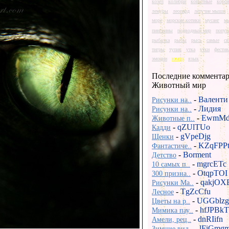
козел
колибри
копытные
коро
лемуры
леопард
летучие мыши
море
морские котики
мусанг
м
пингвины
подводный мир
попуг
рыбалка
рыбы
рысь
самые
св
тигры
тупик
утка
утки
фестив
эмоции
юмор
язык
Последние комментар
Животный мир
-
Валенти
Рисунки на..
-
Лидия
Рисунки на..
-
EwmMd
Животные п..
-
qZUlTUo
Кадди
-
gVpeDjg
Щенки
-
KZqFPP
Фантастиче..
-
Borment
Детство
-
mgrcETc
10 самых п..
-
OtqpTOI
300 призна..
-
qakjOX
Рисунки Ma..
-
TgZcCfu
Лесное
-
UGGblzg
Цветы на р..
-
hfJPBkT
Мимика пау..
-
dnRIifn
Амели, рец..
-
lFiGmg
Зимние вид..