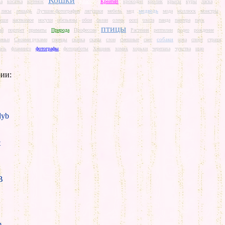
Кошки
ва
косатка
котенок
Красота
КреатиВ
крокодил
кролик
крысы
куры
ласка
медведь
лисы
лошадь
Лучшие фотографии
лягушки
мебель
мед
мода
моллюск
монстры
ыши
насекомое
носухи
обезьяны
обои
океан
олень
осел
охота
панда
пантера
паук
птицы
ай
портрет
приматы
Природа
Профессии
Растения
рептилии
родео
рождение
собаки
иньи
Своими руками
синицы
сказка
скаты
слон
смешные
снег
сова
спорт
страхи
аль
фламинго
фотографы
фотоработы
Хищник
хомяк
хорьки
черепаха
чувства
шар
ии:
yb
t
B
m