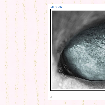
500x336
5