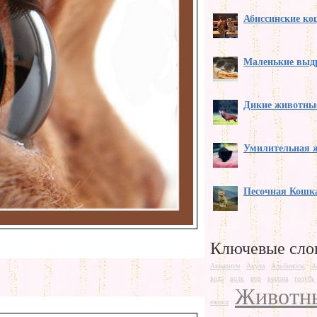
Абиссинские к
Маленькие выд
Дикие животны
Умилительная 
Песочная Кошк
Ключевые сло
Аквариум
Акула
Альбиносы
А
вода
волк
вор
ворона
голубь
Животн
ежики