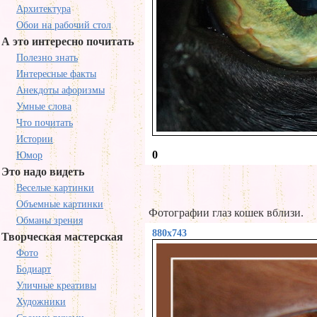
Архитектура
Обои на рабочий стол
А это интересно почитать
Полезно знать
Интересные факты
Анекдоты афоризмы
Умные слова
Что почитать
Истории
0
Юмор
Это надо видеть
Веселые картинки
Объемные картинки
Фотографии глаз кошек вблизи.
Обманы зрения
880x743
Творческая мастерская
Фото
Бодиарт
Уличные креативы
Художники