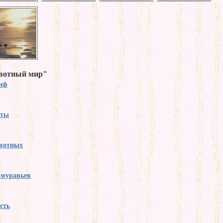
ивотный мир"
тиф
аты
вотных
 муравьев
сть