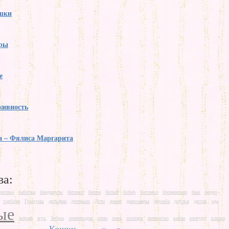
ошки
ры
е
живность
а – Фялиса Маргарита
ва:
рктика
бабочка
бандикуты
бегемот
белки
белый
бобер
богомол
броненосиц
бык
видео
горбачи
Грызуны
дельфин
детеныш
Дети
дикие
динозавры
дружба
друзья
дятлы
еда
ые
жираф
жук
Зебры
земноводне
зима
змея
зоопарк
интересно
кабан
кенгуру
клещи