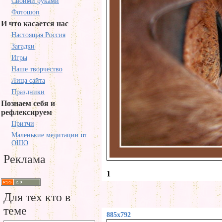
Своими руками
Фотошоп
И что касается нас
Настоящая Россия
Загадки
Игры
Наше творчество
Лица сайта
Праздники
Познаем себя и
рефлексируем
Притчи
Маленькие медитации от
ОШО
Реклама
1
Для тех кто в
теме
885x792