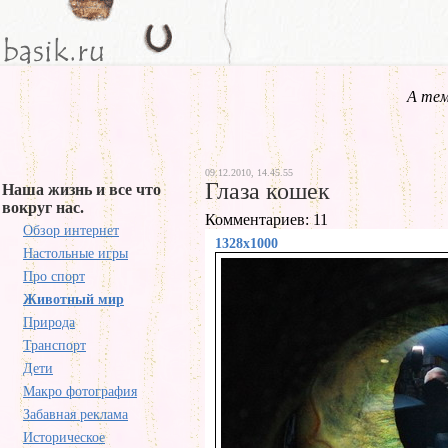
А тем
09.12.2010, 14.45.55
Глаза кошек
Наша жизнь и все что
вокруг нас.
Комментариев: 11
Обзор интернет
1328x1000
Настольные игры
Про спорт
Животный мир
Природа
Транспорт
Дети
Макро фотография
Забавная реклама
Историческое