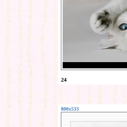
24
800x533