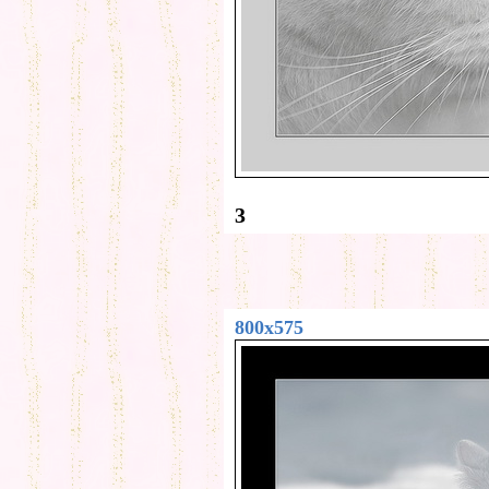
3
800x575