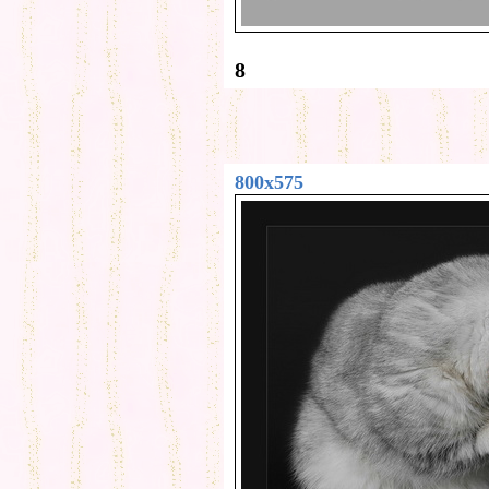
8
800x575