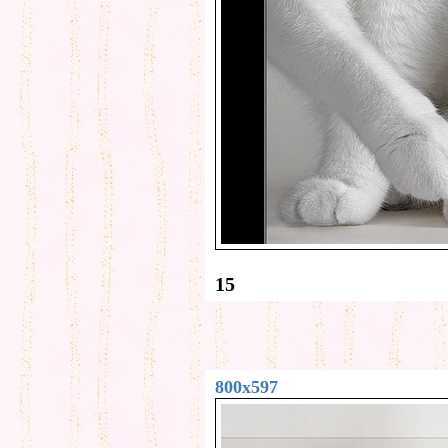
15
800x597