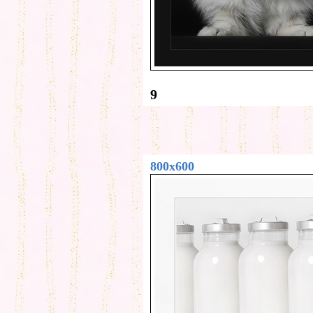
9
800x600