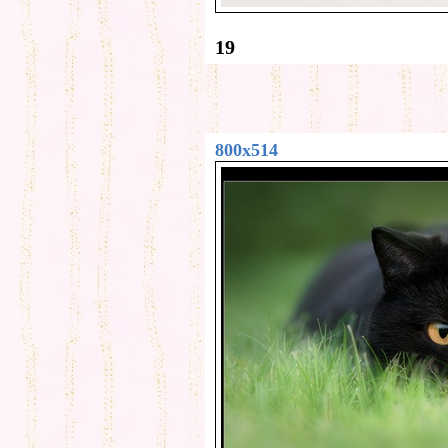
19
800x514