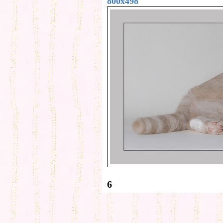
800x498
6