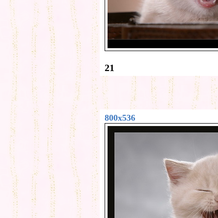
21
800x536