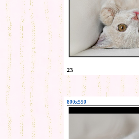
23
800x550