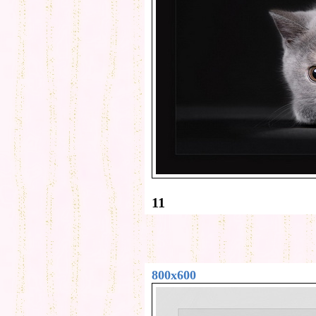
11
800x600