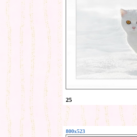
25
800x523