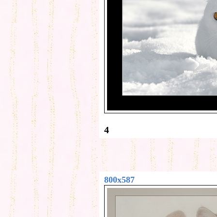
4
800x587