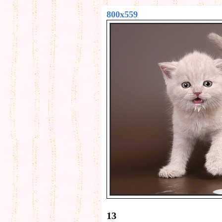
800x559
13