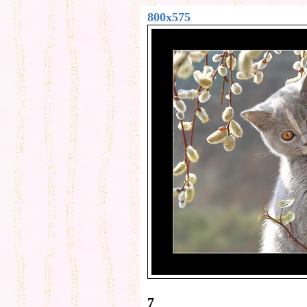
800x575
7