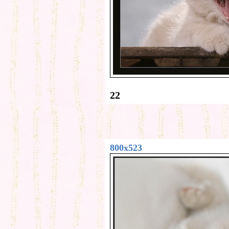
22
800x523