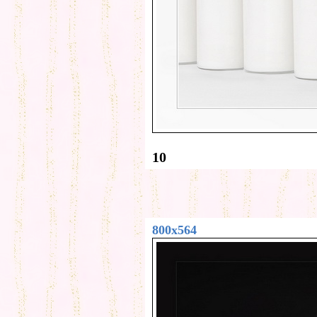
10
800x564