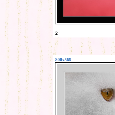
2
800x569