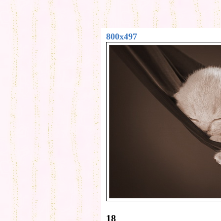
800x497
18