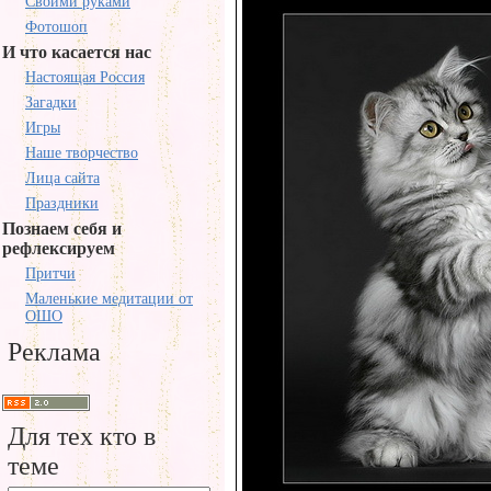
Своими руками
Фотошоп
И что касается нас
Настоящая Россия
Загадки
Игры
Наше творчество
Лица сайта
Праздники
Познаем себя и
рефлексируем
Притчи
Маленькие медитации от
ОШО
Реклама
Для тех кто в
теме