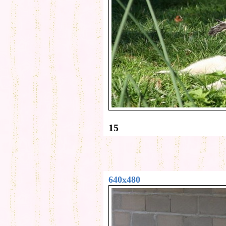
15
640x480