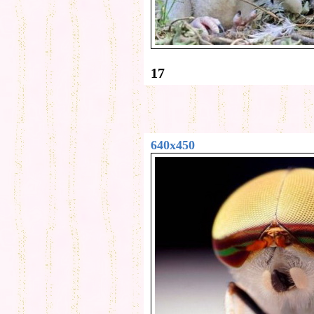
17
640x450