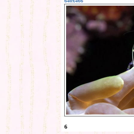
640x466
6