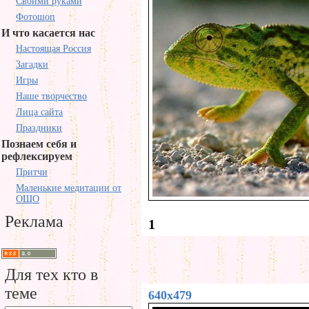
Своими руками
Фотошоп
И что касается нас
Настоящая Россия
Загадки
Игры
Наше творчество
Лица сайта
Праздники
Познаем себя и
рефлексируем
Притчи
Маленькие медитации от
ОШО
Реклама
1
Для тех кто в
теме
640x479