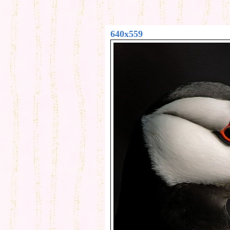
640x559