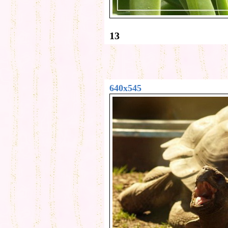
13
640x545