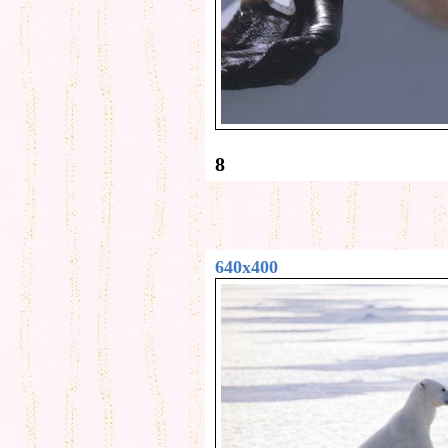
8
640x400