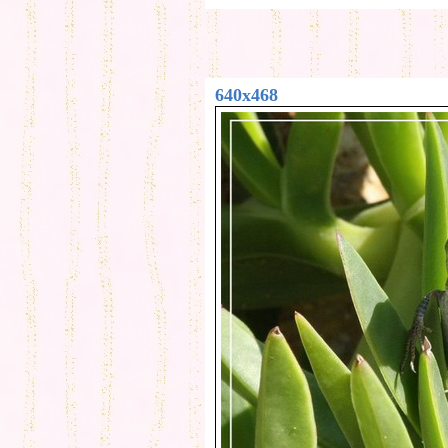
640x468