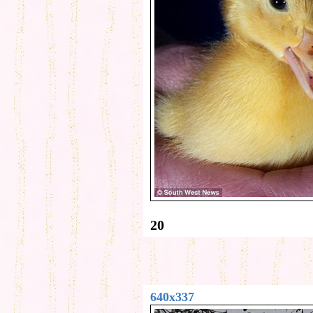
20
640x337