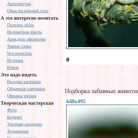
Архитектура
Обои на рабочий стол
А это интересно почитать
Полезно знать
Интересные факты
Анекдоты афоризмы
Умные слова
Что почитать
0
Истории
Юмор
Это надо видеть
Веселые картинки
Объемные картинки
Подборка забавных животн
Обманы зрения
640x495
Творческая мастерская
Фото
Бодиарт
Уличные креативы
Художники