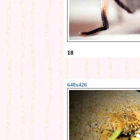
18
640x426