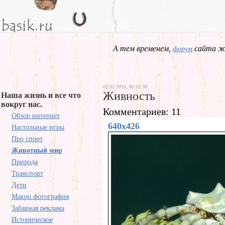
А тем временем,
сайта жд
форум
02.02.2010, 00.52.38
Живность
Наша жизнь и все что
вокруг нас.
Комментариев: 11
Обзор интернет
640x426
Настольные игры
Про спорт
Животный мир
Природа
Транспорт
Дети
Макро фотография
Забавная реклама
Историческое