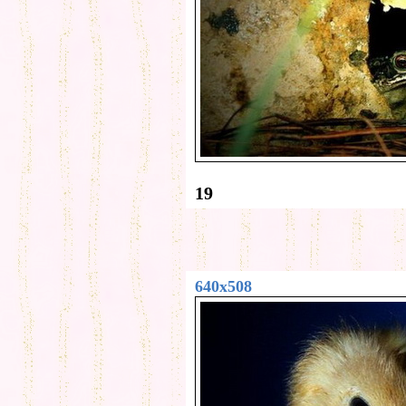
19
640x508