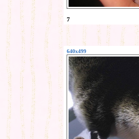
7
640x499