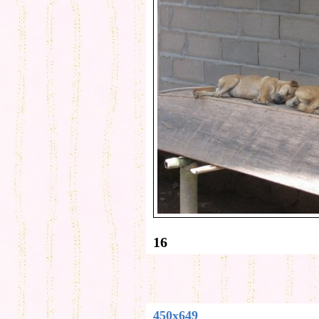
16
450x649