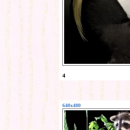
4
640x480