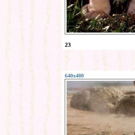
23
640x480