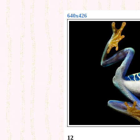
640x426
12