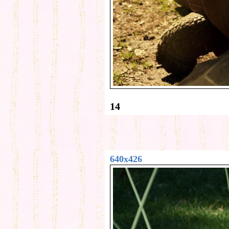
14
640x426