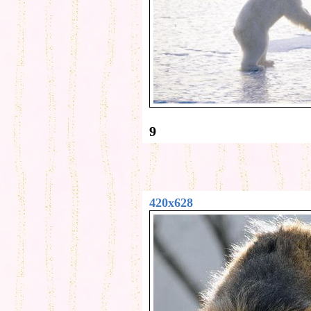
9
420x628