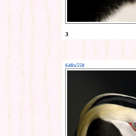
3
640x558