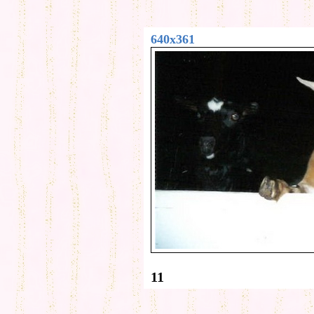
640x361
11