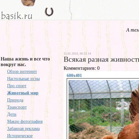
А тем
15.01.2010, 00.53.14
Всякая разная живност
Наша жизнь и все что
вокруг нас.
Комментариев: 0
Обзор интернет
600x401
Настольные игры
Про спорт
Животный мир
Природа
Транспорт
Дети
Макро фотография
Забавная реклама
Историческое