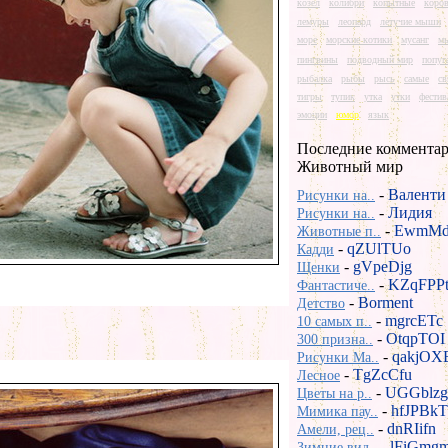
козел
колибри
копытные
коро
лемуры
леопард
летучие мыши
море
морские котики
мусанг
м
пингвины
подводный мир
попуг
рыбалка
рыбы
рысь
самые
св
тигры
тупик
утка
утки
фестив
эмоции
юмор
язык
Последние комментар
Животный мир
-
Валенти
Рисунки на..
-
Лидия
Рисунки на..
-
EwmMd
Животные п..
-
qZUlTUo
Кадди
-
gVpeDjg
Щенки
-
KZqFPP
Фантастиче..
-
Borment
Детство
-
mgrcETc
10 самых п..
-
OtqpTOI
300 призна..
-
qakjOX
Рисунки Ma..
-
TgZcCfu
Лесное
-
UGGblzg
Цветы на р..
-
hfJPBkT
Мимика пау..
-
dnRIifn
Амели, рец..
-
lFiGmg
Зимние вид..