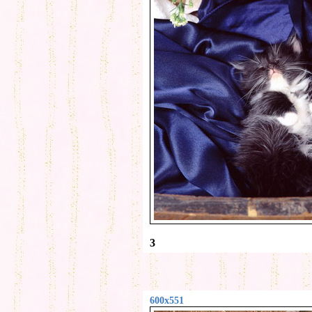
3
600x551