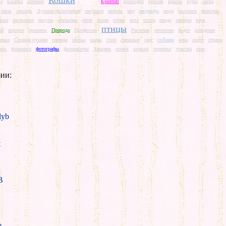
Кошки
ва
косатка
котенок
Красота
КреатиВ
крокодил
кролик
крысы
куры
ласка
медведь
лисы
лошадь
Лучшие фотографии
лягушки
мебель
мед
мода
моллюск
монстры
ыши
насекомое
носухи
обезьяны
обои
океан
олень
осел
охота
панда
пантера
паук
птицы
ай
портрет
приматы
Природа
Профессии
Растения
рептилии
родео
рождение
собаки
иньи
Своими руками
синицы
сказка
скаты
слон
смешные
снег
сова
спорт
страхи
аль
фламинго
фотографы
фотоработы
Хищник
хомяк
хорьки
черепаха
чувства
шар
ии:
yb
t
B
m