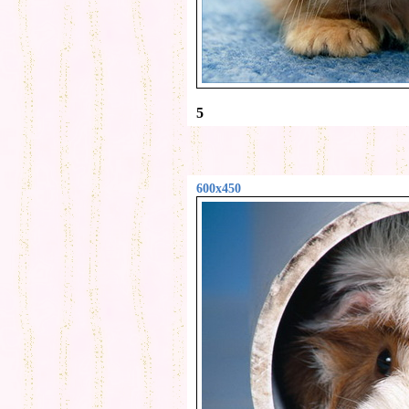
5
600x450