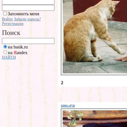
Запомнить меня
Войти
Забыли пароль?
Регистрация
Поиск
на basik.ru
на
Я
andex
НАЙТИ
2
600x450