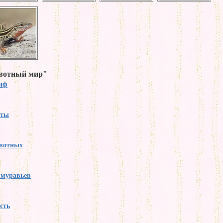
ивотный мир"
тиф
аты
вотных
 муравьев
сть