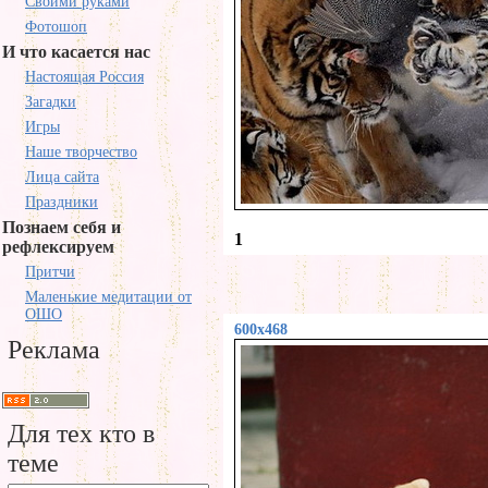
Своими руками
Фотошоп
И что касается нас
Настоящая Россия
Загадки
Игры
Наше творчество
Лица сайта
Праздники
Познаем себя и
1
рефлексируем
Притчи
Маленькие медитации от
ОШО
600x468
Реклама
Для тех кто в
теме