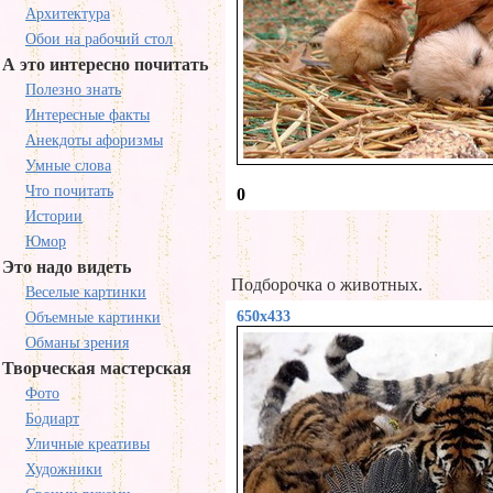
Архитектура
Обои на рабочий стол
А это интересно почитать
Полезно знать
Интересные факты
Анекдоты афоризмы
Умные слова
Что почитать
0
Истории
Юмор
Это надо видеть
Подборочка о животных.
Веселые картинки
650x433
Объемные картинки
Обманы зрения
Творческая мастерская
Фото
Бодиарт
Уличные креативы
Художники