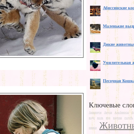
Абиссинские к
Маленькие выд
Дикие животны
Умилительная 
Песочная Кошк
Ключевые сло
Аквариум
Акула
Альбиносы
А
вода
волк
вор
ворона
голубь
Животн
ежики