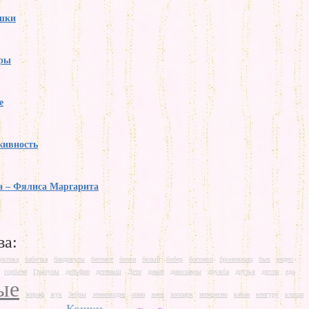
ошки
ры
е
живность
а – Фялиса Маргарита
ва:
рктика
бабочка
бандикуты
бегемот
белки
белый
бобер
богомол
броненосиц
бык
видео
горбачи
Грызуны
дельфин
детеныш
Дети
дикие
динозавры
дружба
друзья
дятлы
еда
ые
жираф
жук
Зебры
земноводне
зима
змея
зоопарк
интересно
кабан
кенгуру
клещи