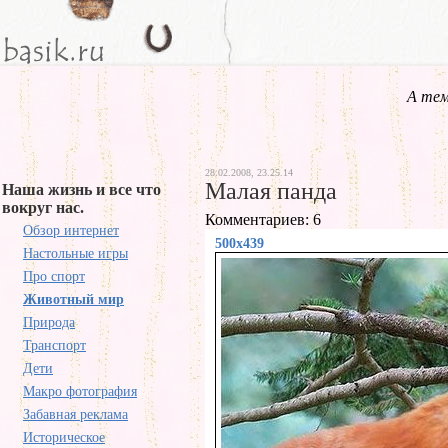
А тем
28.02.2008, 23.25.14
Малая панда
Наша жизнь и все что
вокруг нас.
Комментариев: 6
Обзор интернет
500x439
Настольные игры
Про спорт
Животный мир
Природа
Транспорт
Дети
Макро фотография
Забавная реклама
Историческое