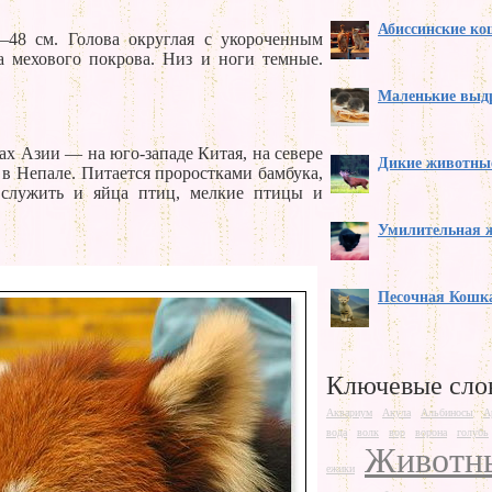
Абиссинские к
8–48 см. Голова округлая с укороченным
а мехового покрова. Низ и ноги темные.
Маленькие выд
ах Азии — на юго-западе Китая, на севере
Дикие животны
в Непале. Питается проростками бамбука,
 служить и яйца птиц, мелкие птицы и
Умилительная 
Песочная Кошк
Ключевые сло
Аквариум
Акула
Альбиносы
А
вода
волк
вор
ворона
голубь
Животн
ежики