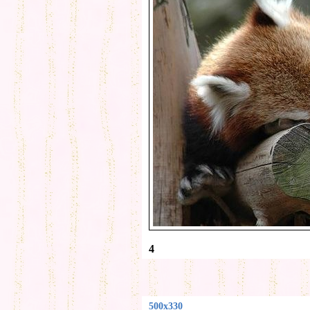
4
500x330