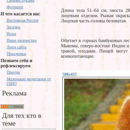
Своими руками
Фотошоп
Длина тела 51–64 см, хвоста 2
И что касается нас
лицевым отделом. Рыжая окраск
Настоящая Россия
Лицевая часть головы беловатая.
Загадки
Игры
Обитает в горных бамбуковых лес
Наше творчество
Мьянмы, северо-востоке Индии и 
Лица сайта
травой, плодами. Пищей могут
Праздники
млекопитающие.
Познаем себя и
рефлексируем
Притчи
508x455
Маленькие медитации от
ОШО
Реклама
Для тех кто в
теме