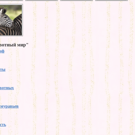
ивотный мир"
тиф
аты
вотных
 муравьев
сть