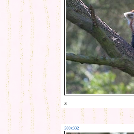
3
500x332