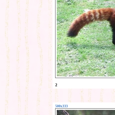
2
500x333