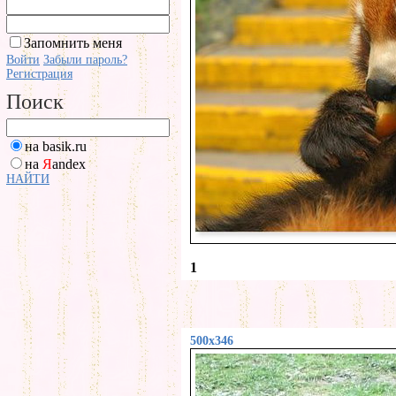
Запомнить меня
Войти
Забыли пароль?
Регистрация
Поиск
на basik.ru
на
Я
andex
НАЙТИ
1
500x346