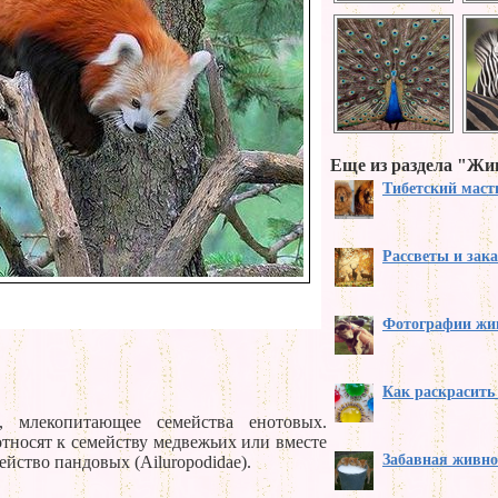
Еще из раздела "Ж
Тибетский мас
Рассветы и зак
Фотографии жи
Как раскрасить
ns), млекопитающее семейства енотовых.
тносят к семейству медвежьих или вместе
Забавная живно
йство пандовых (Ailuropodidae).