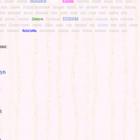
Кошки
ва
косатка
котенок
Красота
КреатиВ
крокодил
кролик
крысы
куры
ласка
медведь
лисы
лошадь
Лучшие фотографии
лягушки
мебель
мед
мода
моллюск
монстры
ыши
насекомое
носухи
обезьяны
обои
океан
олень
осел
охота
панда
пантера
паук
птицы
ай
портрет
приматы
Природа
Профессии
Растения
рептилии
родео
рождение
собаки
иньи
Своими руками
синицы
сказка
скаты
слон
смешные
снег
сова
спорт
страхи
аль
фламинго
фотографы
фотоработы
Хищник
хомяк
хорьки
черепаха
чувства
шар
ии:
yb
t
B
m