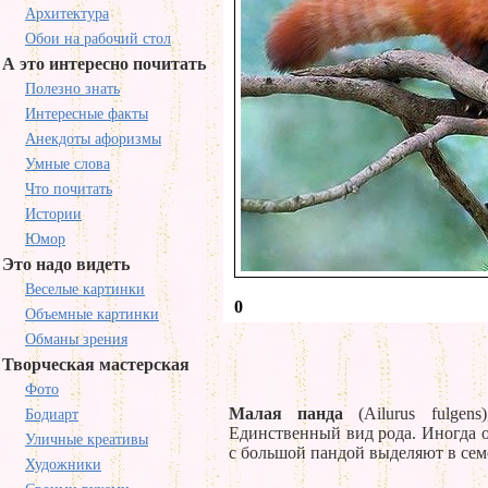
Архитектура
Обои на рабочий стол
А это интересно почитать
Полезно знать
Интересные факты
Анекдоты афоризмы
Умные слова
Что почитать
Истории
Юмор
Это надо видеть
Веселые картинки
0
Объемные картинки
Обманы зрения
Творческая мастерская
Фото
Малая панда
(Ailurus fulge
Бодиарт
Единственный вид рода. Иногда о
Уличные креативы
с большой пандой выделяют в семе
Художники