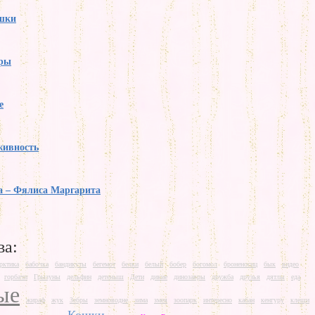
ошки
ры
е
живность
а – Фялиса Маргарита
ва:
рктика
бабочка
бандикуты
бегемот
белки
белый
бобер
богомол
броненосиц
бык
видео
горбачи
Грызуны
дельфин
детеныш
Дети
дикие
динозавры
дружба
друзья
дятлы
еда
ые
жираф
жук
Зебры
земноводне
зима
змея
зоопарк
интересно
кабан
кенгуру
клещи