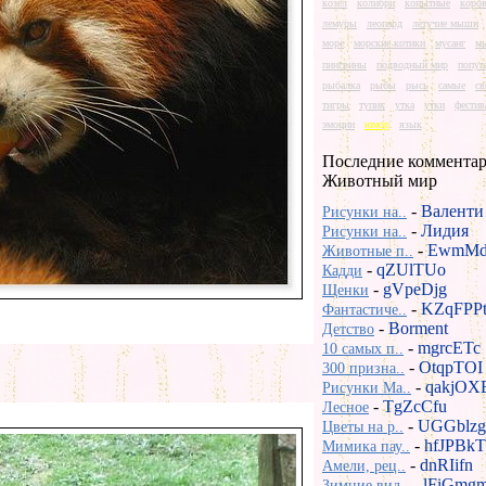
козел
колибри
копытные
коро
лемуры
леопард
летучие мыши
море
морские котики
мусанг
м
пингвины
подводный мир
попуг
рыбалка
рыбы
рысь
самые
св
тигры
тупик
утка
утки
фестив
эмоции
юмор
язык
Последние комментар
Животный мир
-
Валенти
Рисунки на..
-
Лидия
Рисунки на..
-
EwmMd
Животные п..
-
qZUlTUo
Кадди
-
gVpeDjg
Щенки
-
KZqFPP
Фантастиче..
-
Borment
Детство
-
mgrcETc
10 самых п..
-
OtqpTOI
300 призна..
-
qakjOX
Рисунки Ma..
-
TgZcCfu
Лесное
-
UGGblzg
Цветы на р..
-
hfJPBkT
Мимика пау..
-
dnRIifn
Амели, рец..
-
lFiGmg
Зимние вид..