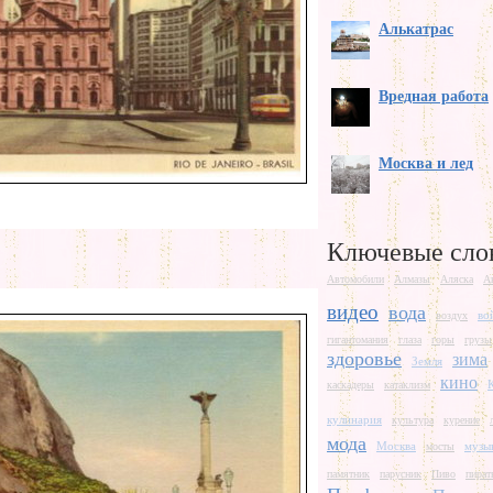
Алькатрас
Вредная работа
Москва и лед
Ключевые сло
Автомобили
Алмазы
Аляска
А
видео
вода
во
воздух
гигантомания
глаза
горы
грузы
здоровье
зима
Земля
кино
каскадеры
катаклизм
кулинария
культура
курение
мода
Москва
музы
мосты
памятник
парусник
Пиво
пират