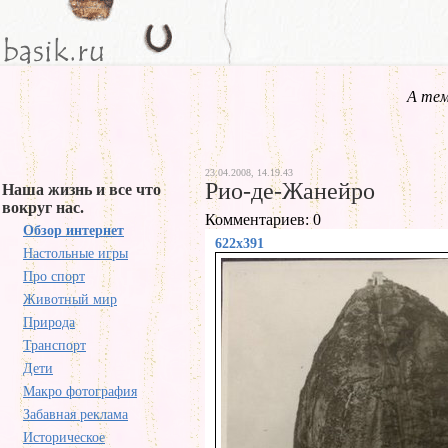
А тем
23.04.2008, 14.19.43
Рио-де-Жанейро
Наша жизнь и все что
вокруг нас.
Комментариев: 0
Обзор интернет
622x391
Настольные игры
Про спорт
Животный мир
Природа
Транспорт
Дети
Макро фотография
Забавная реклама
Историческое