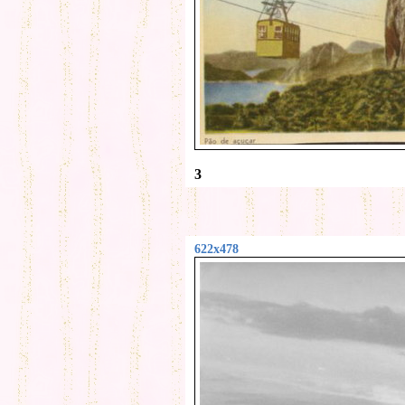
3
622x478