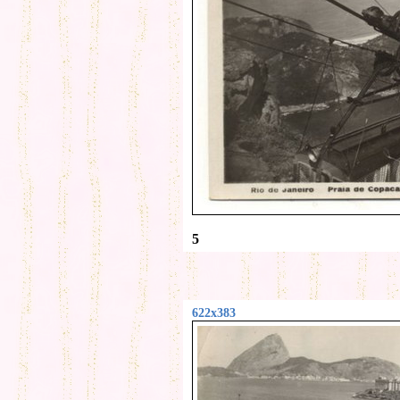
5
622x383