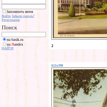
Запомнить меня
Войти
Забыли пароль?
Регистрация
Поиск
на basik.ru
на
Я
andex
2
НАЙТИ
622x398