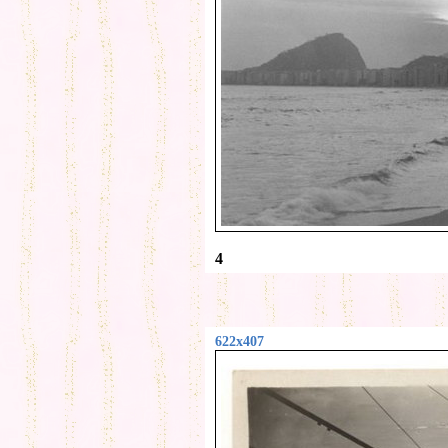
4
622x407