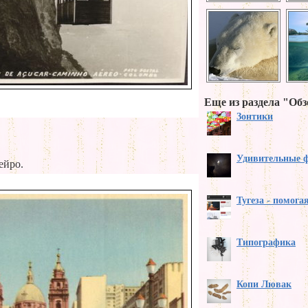
Еще из раздела "Обз
Зонтики
Удивительные 
ейро.
Тугеза - помога
Типографика
Копи Лювак