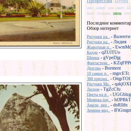
Профессии
Путин
снег
солнце
спорт
СС
соль
цветы
Холод
художники
цита
Последние комментар
Обзор интернет
-
Валенти
Рисунки на..
-
Лидия
Рисунки на..
-
EwmMd
Животные п..
-
qZUlTUo
Кадди
-
gVpeDjg
Щенки
-
KZqFPP
Фантастиче..
-
Borment
Детство
-
mgrcETc
10 самых п..
-
OtqpTOI
300 призна..
-
qakjOX
Рисунки Ma..
-
TgZcCfu
Лесное
-
UGGblzg
Цветы на р..
-
hfJPBkT
Мимика пау..
-
dnRIifn
Амели, рец..
-
lFiGmg
Зимние вид..