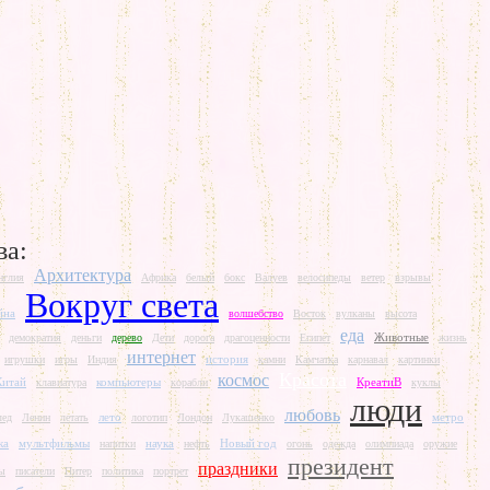
ва:
Архитектура
нглия
Африка
белый
бокс
Валуев
велосипеды
ветер
взрывы
Вокруг света
йна
волшебство
Восток
вулканы
высота
еда
Животные
демократия
деньги
дерево
Дети
дорога
драгоценности
Египет
жизнь
интернет
история
игрушки
игры
Индия
камни
Камчатка
карнавал
картинки
Красота
космос
Китай
компьютеры
КреатиВ
клавиатура
корабли
куклы
люди
любовь
лето
метро
лед
Ленин
летать
логотип
Лондон
Лукашенко
ка
мультфильмы
наука
Новый год
напитки
нефть
огонь
одежда
олимпиада
оружие
президент
праздники
ы
писатели
Питер
политика
портрет