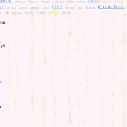
работа
самые
религия
Россия
рыбалка
рыбы
Рецепты
самолет
свадьба
сладкое
фотоработы
США
СР
страны
фонтан
старость
Старье
страхи
Украина
флаг
юмор
чай
человек
эмоции
ты
чувства
Япония
ии:
yb
t
B
m