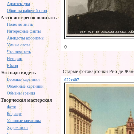
Архитектура
Обои на рабочий стол
А это интересно почитать
Полезно знать
Интересные факты
Анекдоты афоризмы
Умные слова
0
Что почитать
Истории
Юмор
Старые фотокарточки
Рио-де-Жан
Это надо видеть
Веселые картинки
622x407
Объемные картинки
Обманы зрения
Творческая мастерская
Фото
Бодиарт
Уличные креативы
Художники