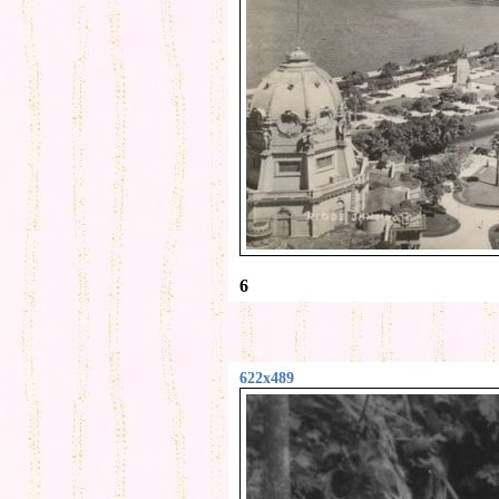
6
622x489