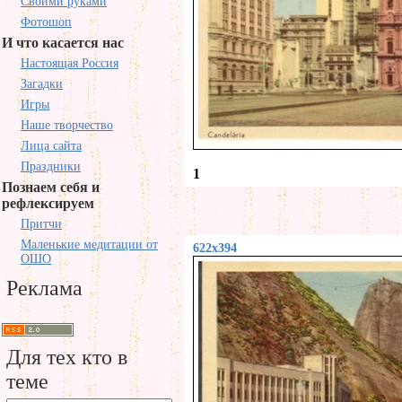
Своими руками
Фотошоп
И что касается нас
Настоящая Россия
Загадки
Игры
Наше творчество
Лица сайта
Праздники
1
Познаем себя и
рефлексируем
Притчи
Маленькие медитации от
622x394
ОШО
Реклама
Для тех кто в
теме