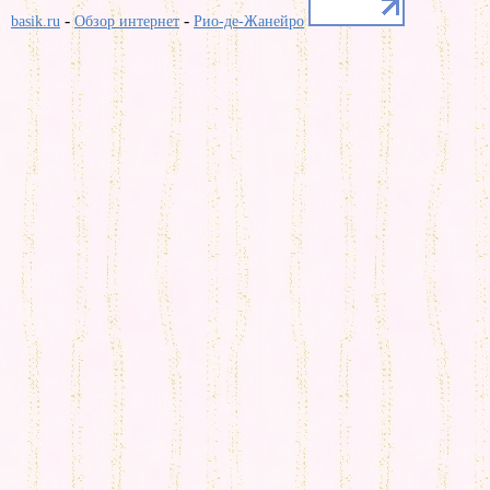
-
-
basik.ru
Обзор интернет
Рио-де-Жанейро