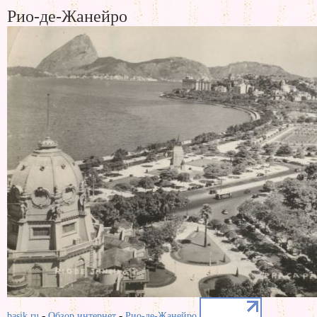
Рио-де-Жанейро
-
-
basik.ru
Обзор интернет
Рио-де-Жанейро