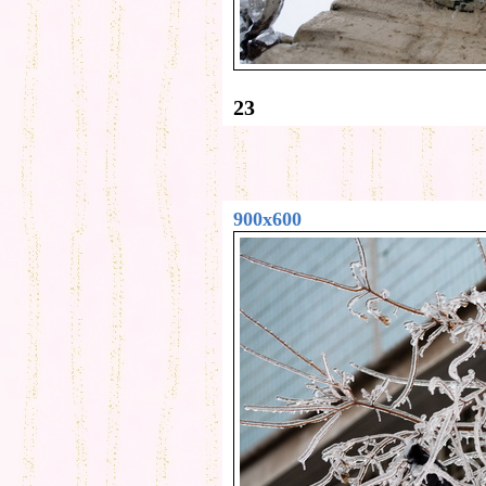
23
900x600