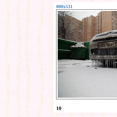
800x531
10