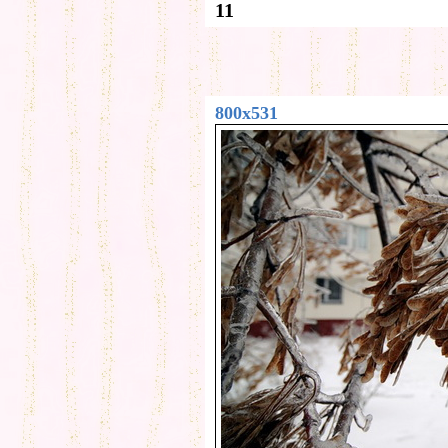
11
800x531