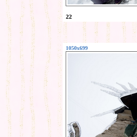
22
1050x699