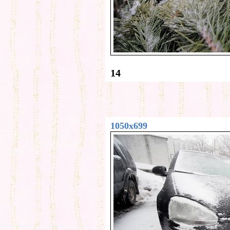
14
1050x699