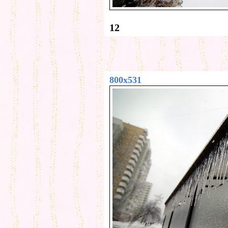
12
800x531