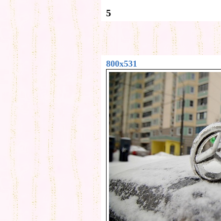
5
800x531