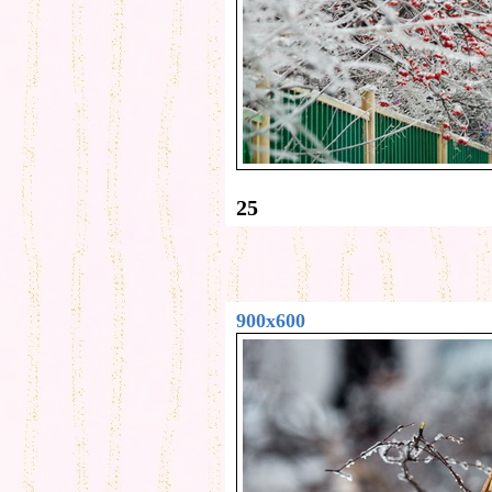
25
900x600