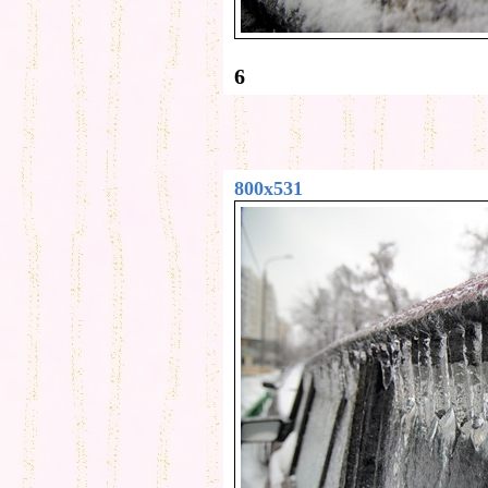
6
800x531