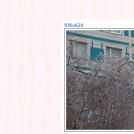
936x624