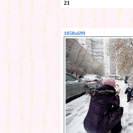
21
1050x699