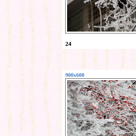
24
900x600