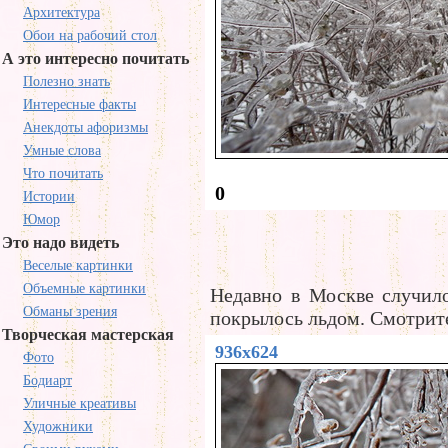
Архитектура
Обои на рабочий стол
А это интересно почитать
Полезно знать
Интересные факты
Анекдоты афоризмы
Умные слова
Что почитать
0
Истории
Юмор
Это надо видеть
Веселые картинки
Объемные картинки
Недавно в Москве случило
Обманы зрения
покрылось льдом. Смотрите
Творческая мастерская
936x624
Фото
Бодиарт
Уличные креативы
Художники