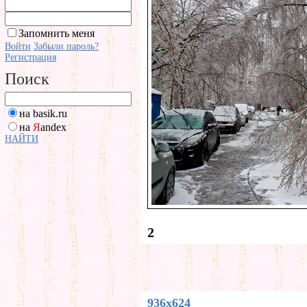
Запомнить меня
Войти
Забыли пароль?
Регистрация
Поиск
на basik.ru
на
Я
andex
НАЙТИ
2
936x624