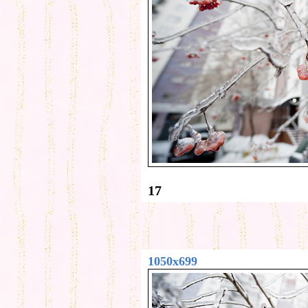
17
1050x699