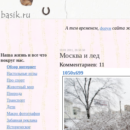
А тем временем,
сайта жд
форум
10.01.2011, 20.50.50
Москва и лед
Наша жизнь и все что
вокруг нас.
Комментариев: 11
Обзор интернет
1050x699
Настольные игры
Про спорт
Животный мир
Природа
Транспорт
Дети
Макро фотография
Забавная реклама
Историческое