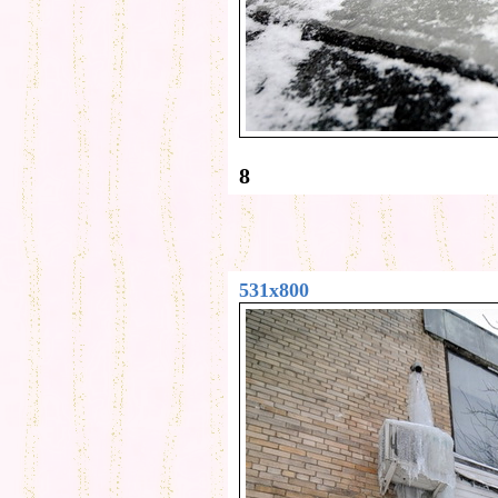
8
531x800