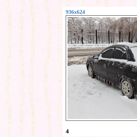
936x624
4