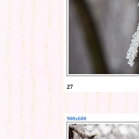
27
900x600