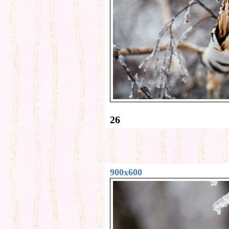
26
900x600