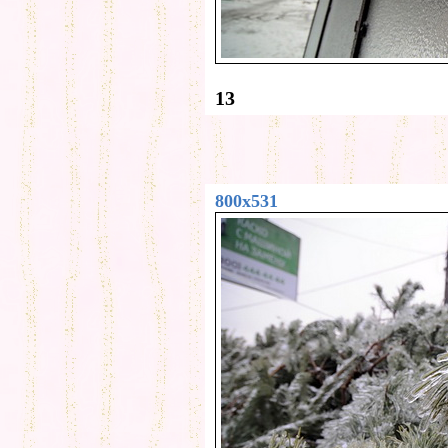
13
800x531