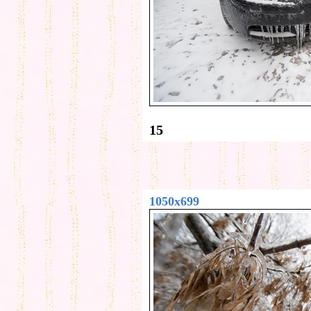
15
1050x699