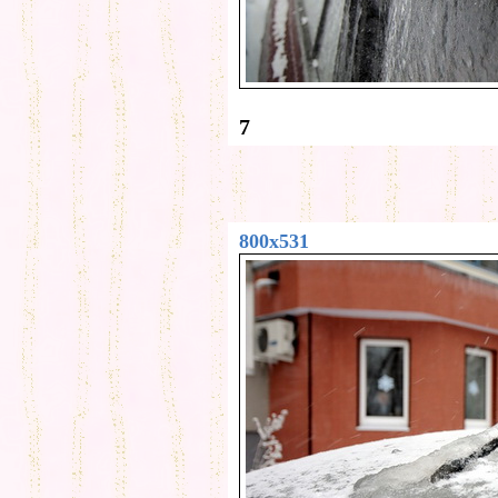
7
800x531