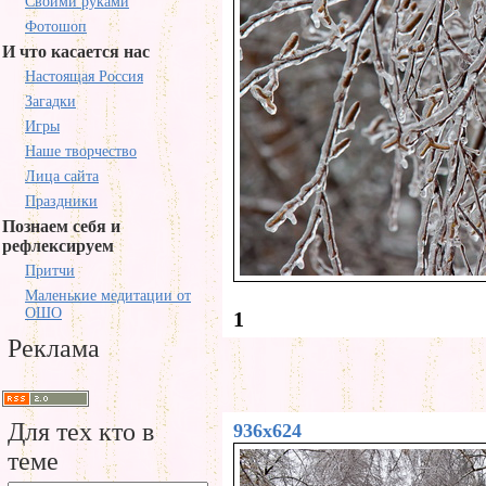
Своими руками
Фотошоп
И что касается нас
Настоящая Россия
Загадки
Игры
Наше творчество
Лица сайта
Праздники
Познаем себя и
рефлексируем
Притчи
Маленькие медитации от
ОШО
1
Реклама
Для тех кто в
936x624
теме