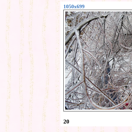
1050x699
20