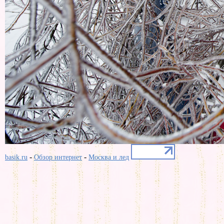
-
-
basik.ru
Обзор интернет
Москва и лед