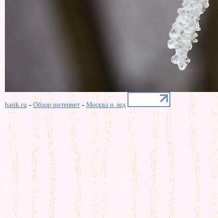
-
-
basik.ru
Обзор интернет
Москва и лед