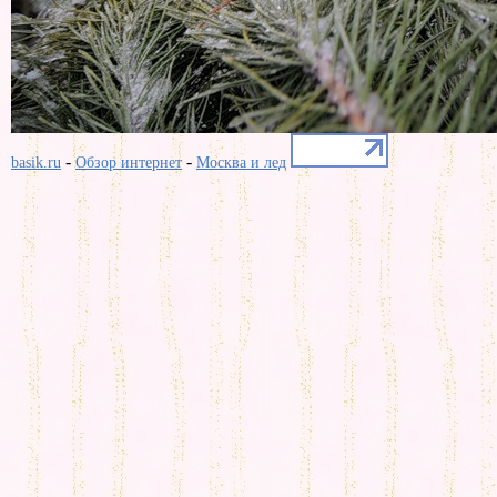
-
-
basik.ru
Обзор интернет
Москва и лед