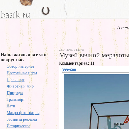
А тем
23.04.2008, 14.13.06
Музей вечной мерзлот
Наша жизнь и все что
вокруг нас.
Комментариев: 11
Обзор интернет
399x600
Настольные игры
Про спорт
Животный мир
Природа
Транспорт
Дети
Макро фотография
Забавная реклама
Историческое