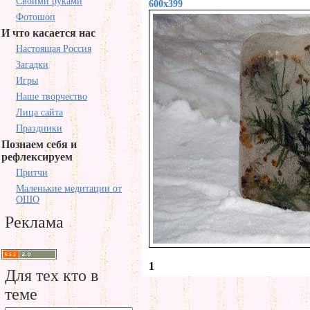
Своими руками
600x399
Фотошоп
И что касается нас
Настоящая Россия
Загадки
Игры
Наше творчество
Лица сайта
Праздники
Познаем себя и
рефлексируем
Притчи
Маленькие медитации от
ОШО
Реклама
1
Для тех кто в
теме