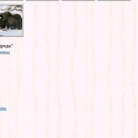
ирода"
миры
phic