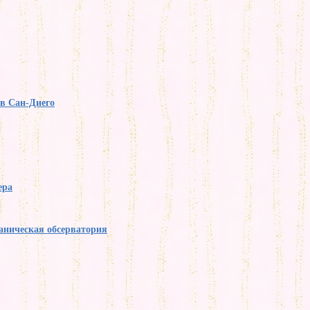
в Сан-Диего
ера
аническая обсерватория