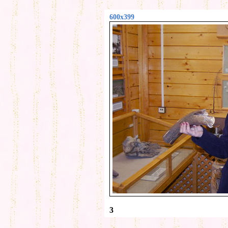
600x399
3