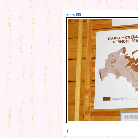
600x399
4