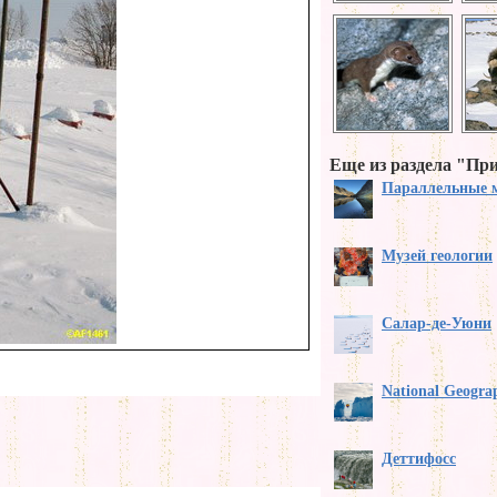
Еще из раздела "Пр
Параллельные 
Музей геологии
Салар-де-Уюни
National Geogra
Деттифосс