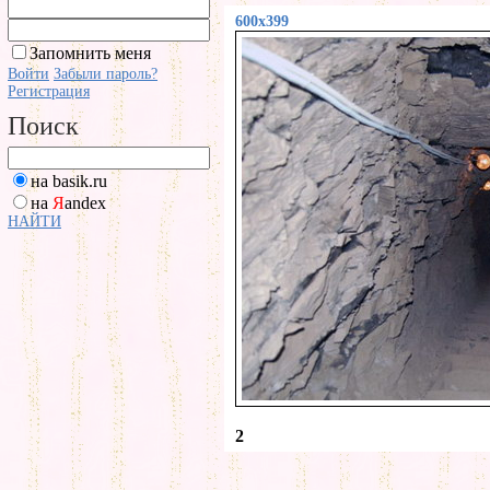
600x399
Запомнить меня
Войти
Забыли пароль?
Регистрация
Поиск
на basik.ru
на
Я
andex
НАЙТИ
2