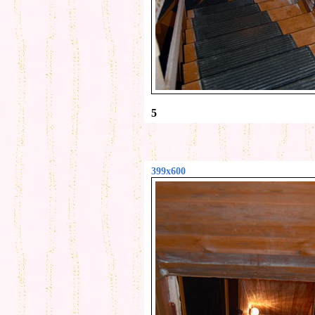
5
399x600