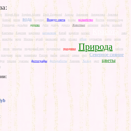
ва:
ry
Miguel Rita
Stephen Alvarez
Zsolt Zsigmond
Аляска
Аномалия
Антарктика
Арктика
вода
Вокруг света
Бонсай
весна
водопад
волны
волшебство
Восток
времена года
дерево
Гренладия
дельфин
Дети
дождь
дорога
Животные
затмение
звезды
зеленый
Красота
катаклизм
Камчатка
Карелия
картинки
Китай
корабли
космос
лава
обои
монстры
море
Москва
музей
насекомое
небо
облако
одуванчик
озеро
океан
Природа
ж
песок
пещеры
подводный мир
подземелья
праздники
работа
Северное сияние
рождение
розы
романтика
Россия
рыбы
самолет
самые
свет
цветы
фотографы
фотоработы
Холод
йфун
тишина
ураганы
Хищник
цвет
я
ии:
yb
t