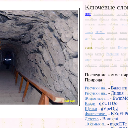
Ключевые сло
HDR
Kristina Kotarski.
Leigh Per
атмосфера
бабочка
берег
береза
горы
вулканы
высота
гейзеры
зима
Земля
иллюзия
камни
лед
лес
марс
медведь
молнии
осень
Пейза
отражение
парк
Растения
радуга
рассвет
река
снег
солнце
стихия
США
та
цефалотус
человек
Ялта
Япони
Последние комментар
Природа
-
Валенти
Рисунки на..
-
Лидия
Рисунки на..
-
EwmMd
Животные п..
-
qZUlTUo
Кадди
-
gVpeDjg
Щенки
-
KZqFPP
Фантастиче..
-
Borment
Детство
-
mgrcETc
10 самых п..