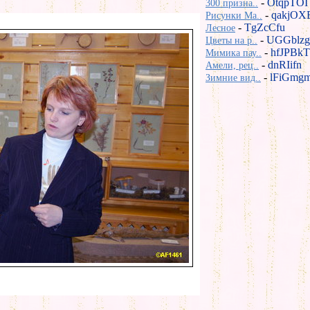
-
OtqpTOI
300 призна..
-
qakjOX
Рисунки Ma..
-
TgZcCfu
Лесное
-
UGGblzg
Цветы на р..
-
hfJPBkT
Мимика пау..
-
dnRIifn
Амели, рец..
-
lFiGmg
Зимние вид..