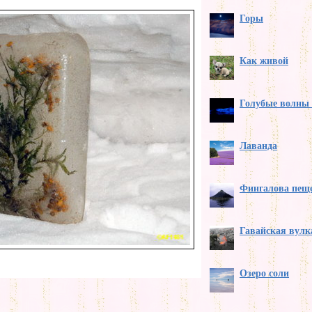
Горы
Как живой
Голубые волны 
Лаванда
Фингалова пещ
Гавайская вулк
Озеро соли