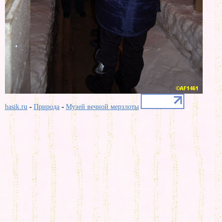
-
-
basik.ru
Природа
Музей вечной мерзлоты