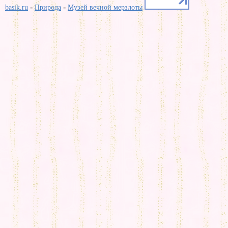
-
-
basik.ru
Природа
Музей вечной мерзлоты