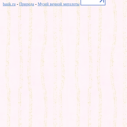
-
-
basik.ru
Природа
Музей вечной мерзлоты