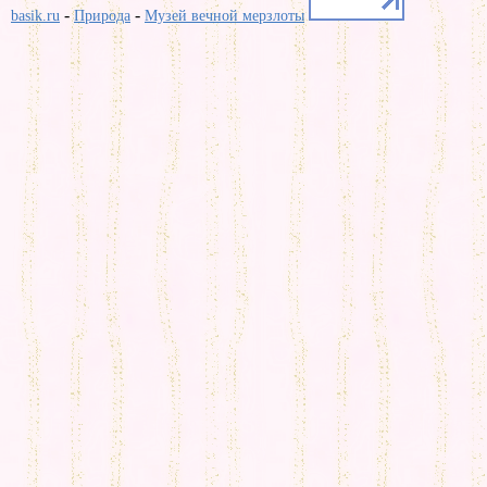
-
-
basik.ru
Природа
Музей вечной мерзлоты