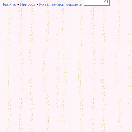
-
-
basik.ru
Природа
Музей вечной мерзлоты