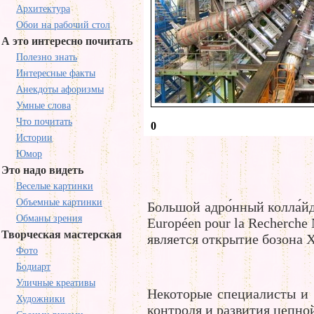
Архитектура
Обои на рабочий стол
А это интересно почитать
Полезно знать
Интересные факты
Анекдоты афоризмы
Умные слова
Что почитать
0
Истории
Юмор
Это надо видеть
Веселые картинки
Объемные картинки
Большой адро́нный колла́й
Обманы зрения
Européen pour la Recherch
Творческая мастерская
является открытие бозона
Фото
Бодиарт
Уличные креативы
Некоторые специалисты и 
Художники
контроля и развития цепно