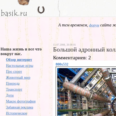
А тем временем,
сайта жд
форум
11.07.2008, 20.08.01
Большой адронный кол
Наша жизнь и все что
вокруг нас.
Комментариев: 2
Обзор интернет
800x532
Настольные игры
Про спорт
Животный мир
Природа
Транспорт
Дети
Макро фотография
Забавная реклама
Историческое