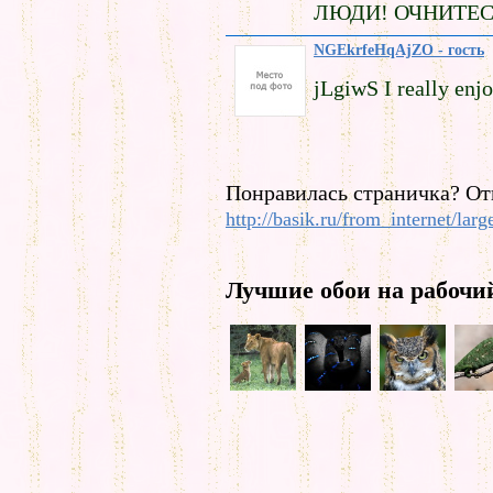
ЛЮДИ! ОЧНИТЕС
NGEkrfeHqAjZO - гость
jLgiwS I really enjo
Понравилась страничка? От
http://basik.ru/from_internet/lar
Лучшие обои на рабочи