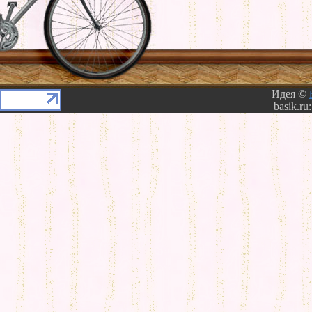
Идея ©
basik.ru