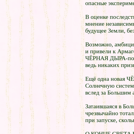
опасные экспериме
В оценке последст
мнение независимы
будущее Земли, бе
Возможно, амбиц
и привели к Армаг
ЧЁРНАЯ ДЫРА-пожи
ведь никаких приз
Ещё одна новая Ч
Солнечную систем
вслед за Большим
Затаившаяся в Бол
чрезвычайно тотал
при запуске, сколь
О КОНЦЕ СВЕТА