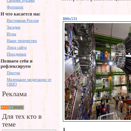
Своими руками
Фотошоп
И что касается нас
800x531
Настоящая Россия
Загадки
Игры
Наше творчество
Лица сайта
Праздники
Познаем себя и
рефлексируем
Притчи
Маленькие медитации от
ОШО
Реклама
Для тех кто в
теме
1