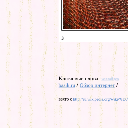
3
Ключевые слова:
коллайдер
/
/
basik.ru
Обзор интернет
взято с
http://ru.wikipedia.o