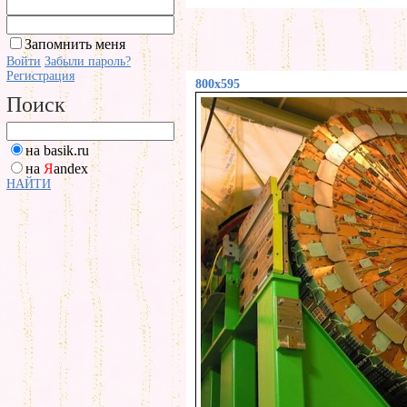
Запомнить меня
Войти
Забыли пароль?
Регистрация
800x595
Поиск
на basik.ru
на
Я
andex
НАЙТИ