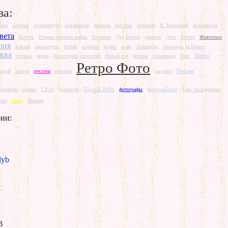
ва:
или
Актеры
Архитектура
Афганистан
блокада
боулинг
Брежнев
В. Высоцкий
велосипеды
вета
Восток
Вторая мировая война
Германия
Дед Мороз
деревня
Дети
Египет
Животные
рия
Кавказ
карикатуры
Китай
корабли
Корея
кофе
Ленинград
Леонардо да Винчи
ква
Питер
музыка
наука
Новогодние открытки
Новый год
образы
олимпиада
Ошо
Ретро Фото
Россия
целуй
работа
реклама
религия
рисунки
Третий Рейх
фотоработы
тографии
страны
США
транспорт
фотографы
Ханс Хильдебранд
тва
юмор
Япония
ии:
yb
t
B