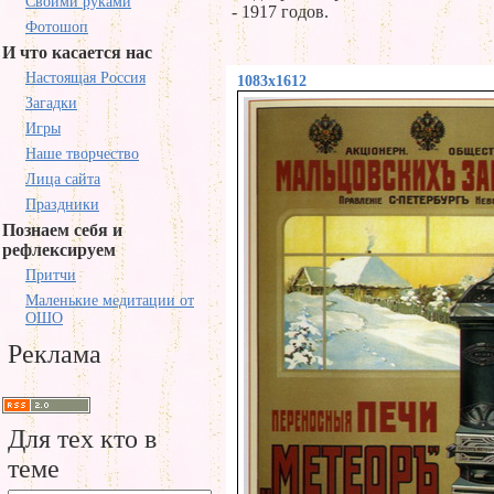
Своими руками
- 1917 годов.
Фотошоп
И что касается нас
Настоящая Россия
1083x1612
Загадки
Игры
Наше творчество
Лица сайта
Праздники
Познаем себя и
рефлексируем
Притчи
Маленькие медитации от
ОШО
Реклама
Для тех кто в
теме