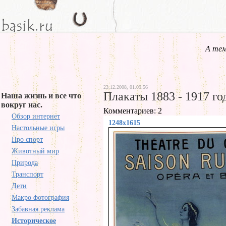
А тем
23.12.2008, 01.09.56
Плакаты 1883 - 1917 го
Наша жизнь и все что
вокруг нас.
Комментариев: 2
Обзор интернет
1248x1615
Настольные игры
Про спорт
Животный мир
Природа
Транспорт
Дети
Макро фотография
Забавная реклама
Историческое