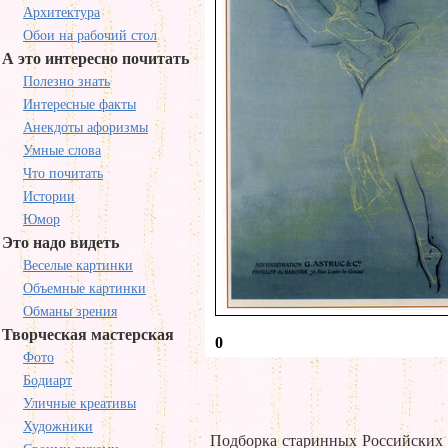
Архитектура
Обои на рабочий стол
А это интересно почитать
Полезно знать
Интересные факты
Анекдоты афоризмы
Умные слова
Что почитать
Истории
Юмор
Это надо видеть
Веселые картинки
Объемные картинки
Обманы зрения
Творческая мастерская
0
Фото
Бодиарт
Уличные креативы
Художники
Подборка старинных Российских 