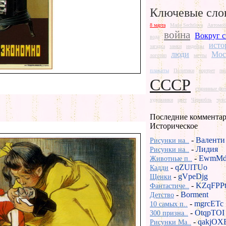
Ключевые сло
8 марта
Marie Sechtlova
Автомоб
война
Вокруг с
вода
исто
загадка
замки
индейцы
люди
Мос
логотип
мечты
плакаты
Политики
портрет
по
СССР
старинные фо
художники
цвет
Чернобль
чувс
Последние комментар
Историческое
-
Валенти
Рисунки на..
-
Лидия
Рисунки на..
-
EwmMd
Животные п..
-
qZUlTUo
Кадди
-
gVpeDjg
Щенки
-
KZqFPP
Фантастиче..
-
Borment
Детство
-
mgrcETc
10 самых п..
-
OtqpTOI
300 призна..
-
qakjOX
Рисунки Ma..