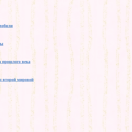
мобили
ры
 прошлого века
н второй мировой