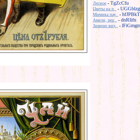
-
TgZcCfu
Лесное
-
UGGblzg
Цветы на р..
-
hfJPBkT
Мимика пау..
-
dnRIifn
Амели, рец..
-
lFiGmg
Зимние вид..