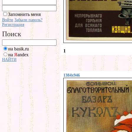
Запомнить меня
Войти
Забыли пароль?
Регистрация
Поиск
на basik.ru
1
на
Я
andex
НАЙТИ
1384x946