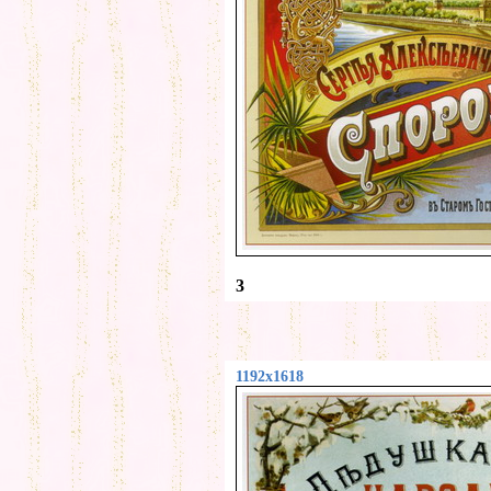
3
1192x1618