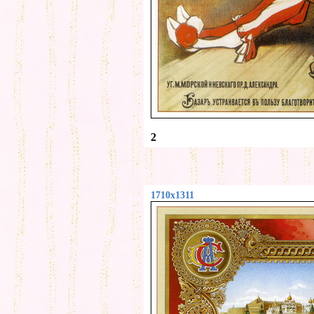
2
1710x1311