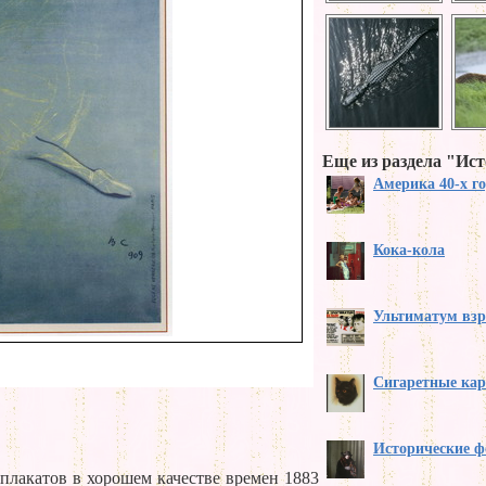
Еще из раздела "Ис
Америка 40-х г
Кока-кола
Ультиматум вз
Сигаретные ка
Исторические 
плакатов в хорошем качестве времен 1883