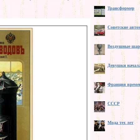
Трансформер
Советские авто
Воздушные ша
Девушки начала
Франция време
СССР
Мода тех лет