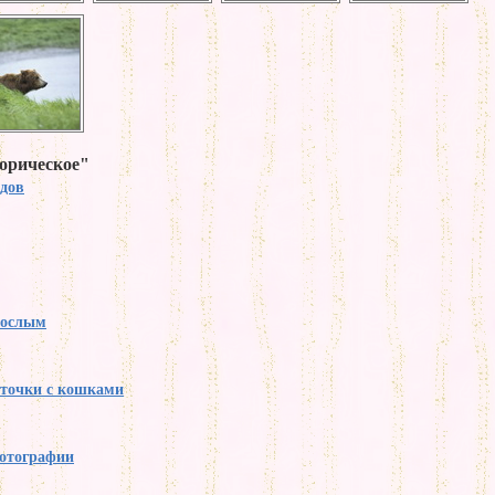
торическое"
одов
рослым
рточки с кошками
фотографии