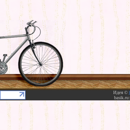
Идея ©
basik.ru