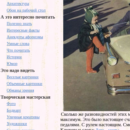
Архитектура
Обои на рабочий стол
А это интересно почитать
Полезно знать
Интересные факты
Анекдоты афоризмы
Умные слова
Что почитать
Истории
Юмор
Это надо видеть
Веселые картинки
Объемные картинки
Обманы зрения
Творческая мастерская
Фото
Бодиарт
Сколько же разновидностей этих 
Уличные креативы
максимум. Это было настоящее сча
Художники
педалями. С рулем настоящим. См
Ключевые слова: