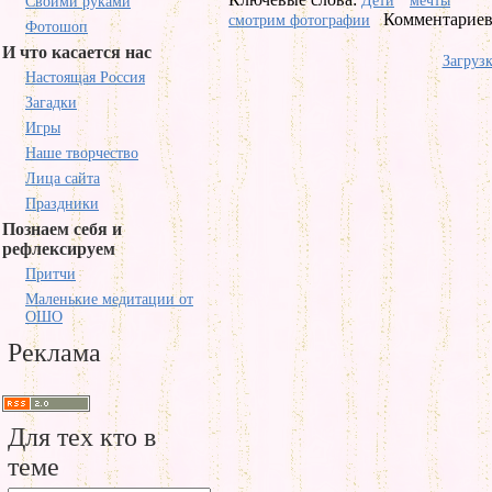
Дети
мечты
Своими руками
Комментариев 
смотрим фотографии
Фотошоп
И что касается нас
Загрузк
Настоящая Россия
Загадки
Игры
Наше творчество
Лица сайта
Праздники
Познаем себя и
рефлексируем
Притчи
Маленькие медитации от
ОШО
Реклама
Для тех кто в
теме