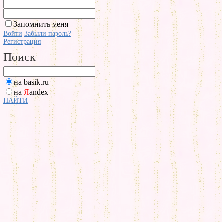
Запомнить меня
Войти
Забыли пароль?
Регистрация
Поиск
на basik.ru
на
Я
andex
НАЙТИ