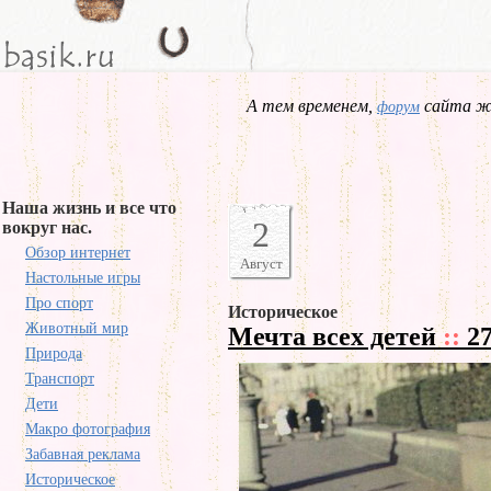
А тем временем,
сайта жд
форум
Наша жизнь и все что
2
вокруг нас.
Обзор интернет
Август
Настольные игры
Про спорт
Историческое
Животный мир
Мечта всех детей
::
27
Природа
Транспорт
Дети
Макро фотография
Забавная реклама
Историческое