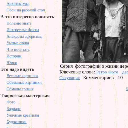
Архитектура
Обои на рабочий стол
А это интересно почитать
Полезно знать
Интересные факты
Анекдоты афоризмы
Умные слова
Что почитать
Истории
Юмор
Серия фотографий о жизни дере
Это надо видеть
Ключевые слова:
Ретро Фото
де
Веселые картинки
Комментариев - 10
Оккупация
Объемные картинки
З
Обманы зрения
Творческая мастерская
Фото
Бодиарт
Уличные креативы
Художники