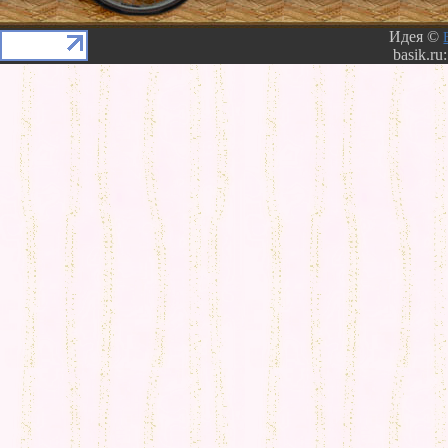
Идея ©
basik.ru