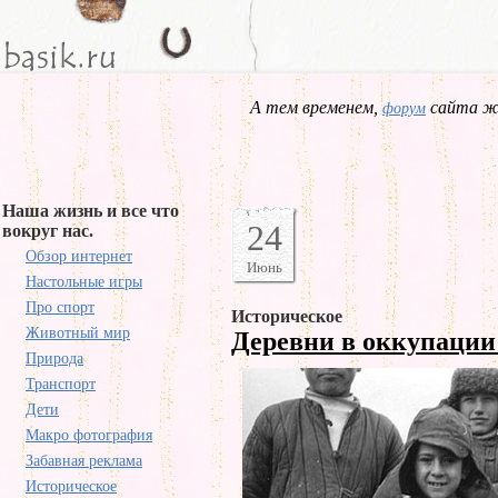
А тем временем,
сайта жд
форум
Наша жизнь и все что
24
вокруг нас.
Обзор интернет
Июнь
Настольные игры
Про спорт
Историческое
Животный мир
Деревни в оккупаци
Природа
Транспорт
Дети
Макро фотография
Забавная реклама
Историческое