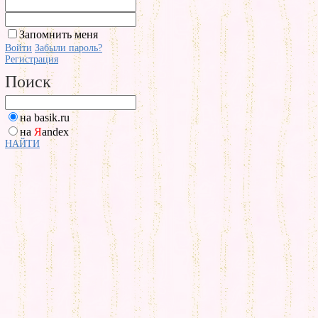
Запомнить меня
Войти
Забыли пароль?
Регистрация
Поиск
на basik.ru
на
Я
andex
НАЙТИ