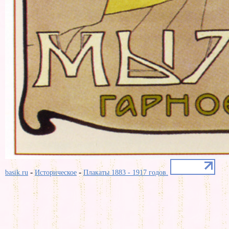
-
-
basik.ru
Историческое
Плакаты 1883 - 1917 годов.