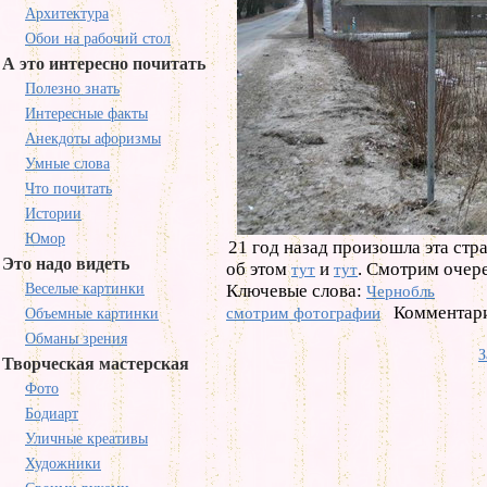
Архитектура
Обои на рабочий стол
А это интересно почитать
Полезно знать
Интересные факты
Анекдоты афоризмы
Умные слова
Что почитать
Истории
Юмор
21 год назад произошла эта ст
Это надо видеть
об этом
и
. Смотрим очер
тут
тут
Веселые картинки
Ключевые слова:
Чернобль
Комментари
смотрим фотографии
Объемные картинки
Обманы зрения
З
Творческая мастерская
Фото
Бодиарт
Уличные креативы
Художники