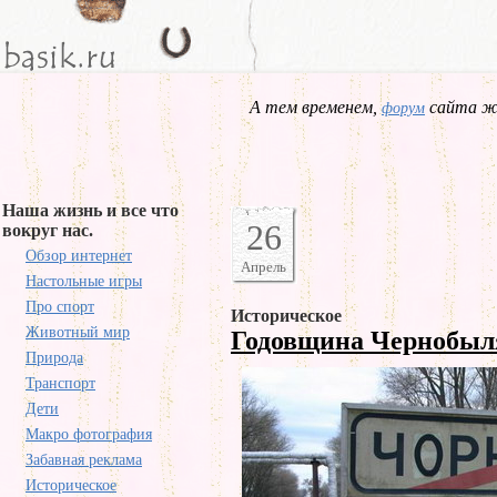
А тем временем,
сайта жд
форум
Наша жизнь и все что
26
вокруг нас.
Обзор интернет
Апрель
Настольные игры
Про спорт
Историческое
Животный мир
Годовщина Чернобы
Природа
Транспорт
Дети
Макро фотография
Забавная реклама
Историческое