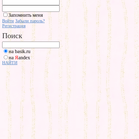
Запомнить меня
Войти
Забыли пароль?
Регистрация
Поиск
на basik.ru
на
Я
andex
НАЙТИ