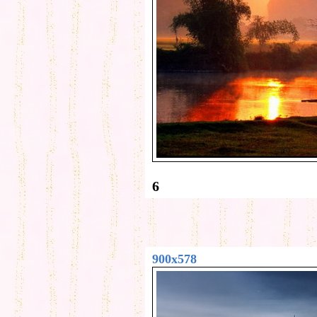
6
900x578