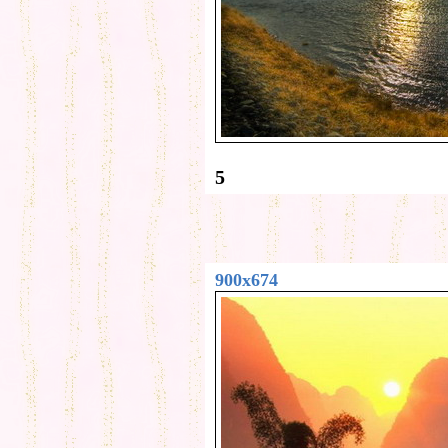
5
900x674