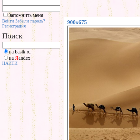
Запомнить меня
Войти
Забыли пароль?
900x675
Регистрация
Поиск
на basik.ru
на
Я
andex
НАЙТИ