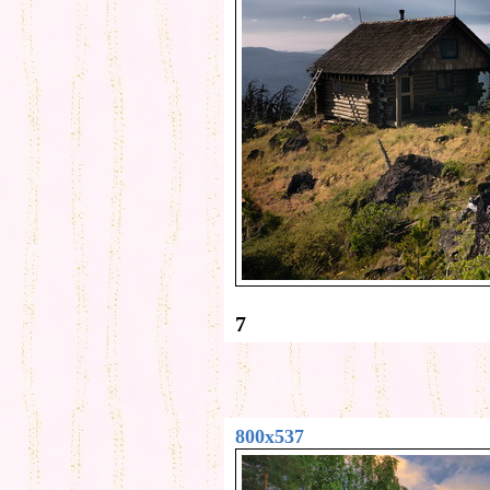
7
800x537