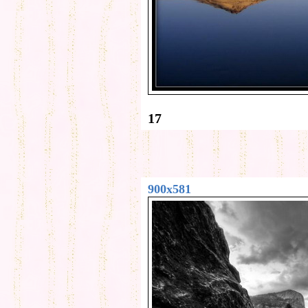
17
900x581