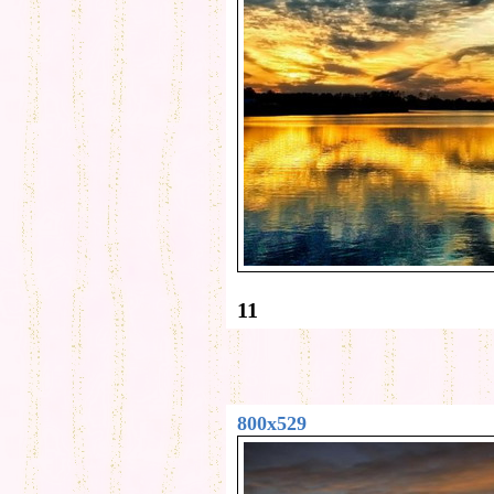
11
800x529