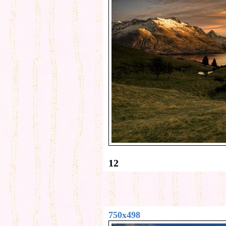
12
750x498