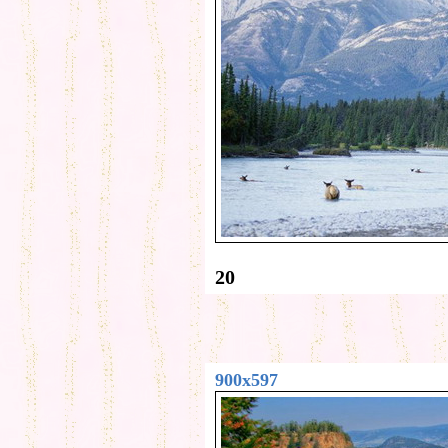
20
900x597