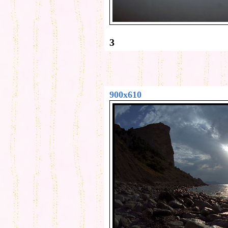
3
900x610