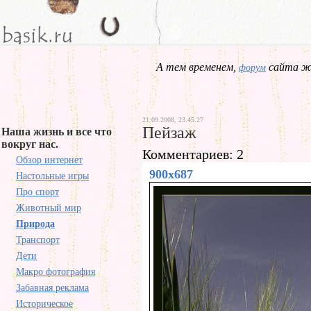
А тем временем,
сайта жд
форум
21.09.2008, 23.45.27
Пейзаж
Наша жизнь и все что
вокруг нас.
Комментариев: 2
Обзор интернет
900x687
Настольные игры
Про спорт
Животный мир
Природа
Транспорт
Дети
Макро фотография
Забавная реклама
Историческое