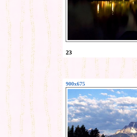
23
900x675