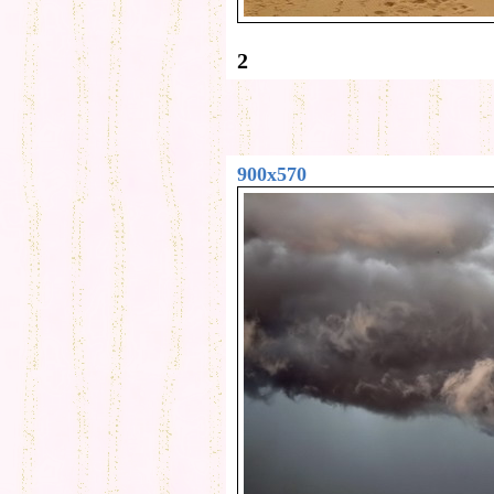
2
900x570