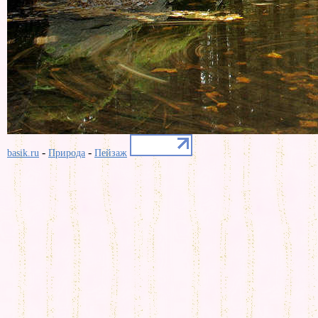
-
-
basik.ru
Природа
Пейзаж