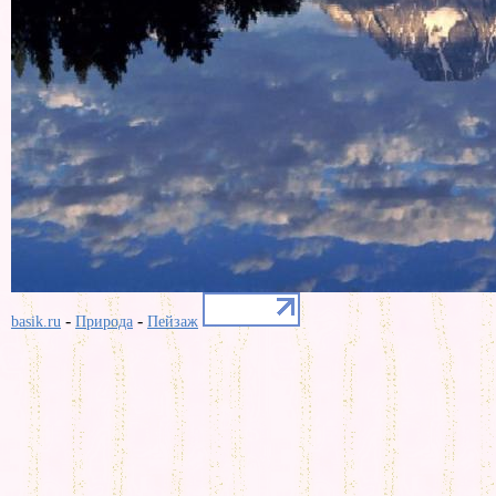
-
-
basik.ru
Природа
Пейзаж