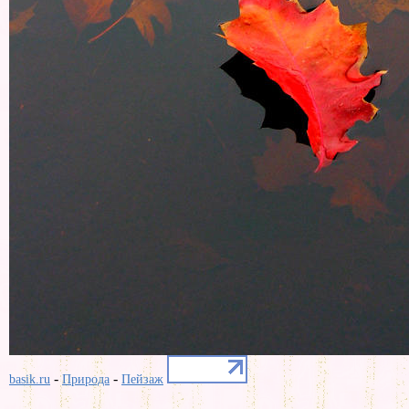
-
-
basik.ru
Природа
Пейзаж