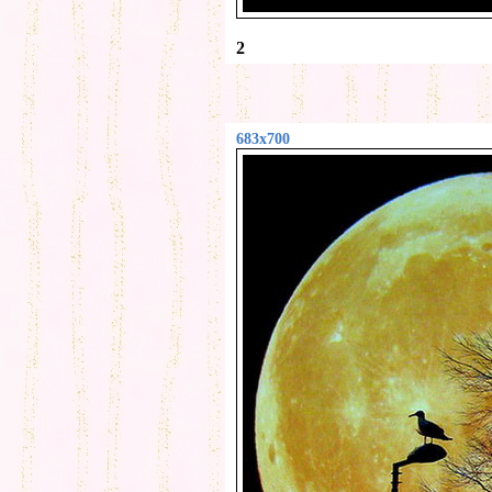
2
683x700