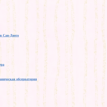
в Сан-Диего
ера
аническая обсерватория