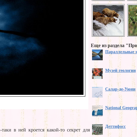
Еще из раздела "Пр
Параллельные 
Музей геологии
Салар-де-Уюни
National Geogra
Деттифосс
таки в ней кроется какой-то секрет для