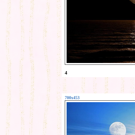
4
700x453