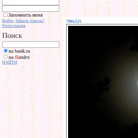
Запомнить меня
Войти
Забыли пароль?
700x525
Регистрация
Поиск
на basik.ru
на
Я
andex
НАЙТИ