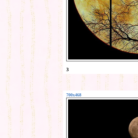
3
700x468