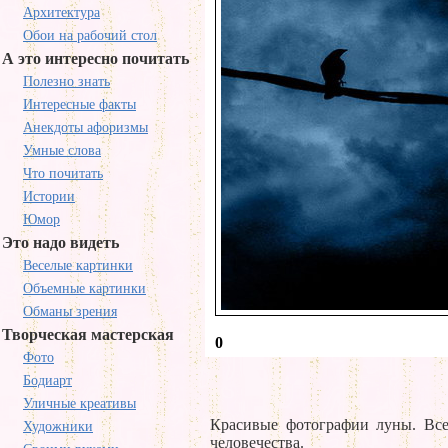
Архитектура
Обои на рабочий стол
А это интересно почитать
Полезно знать
Интересные факты
Анекдоты афоризмы
Умные слова
Что почитать
Истории
Юмор
Это надо видеть
Веселые картинки
Объемные картинки
Обманы зрения
Творческая мастерская
0
Фото
Бодиарт
Уличные креативы
Красивые фотографии луны. Все-
Художники
человечества.