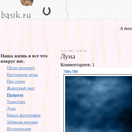
А тем
21.11.2007, 12.35.30
Луна
Наша жизнь и все что
вокруг нас.
Комментариев: 1
Обзор интернет
700x700
Настольные игры
Про спорт
Животный мир
Природа
Транспорт
Дети
Макро фотография
Забавная реклама
Историческое