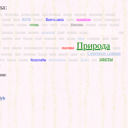
ва:
ry
Miguel Rita
Stephen Alvarez
Zsolt Zsigmond
Аляска
Аномалия
Антарктика
Арктика
вода
Вокруг света
Бонсай
весна
водопад
волны
волшебство
Восток
времена года
дерево
Гренладия
дельфин
Дети
дождь
дорога
Животные
затмение
звезды
зеленый
Красота
катаклизм
Камчатка
Карелия
картинки
Китай
корабли
космос
лава
обои
монстры
море
Москва
музей
насекомое
небо
облако
одуванчик
озеро
океан
Природа
ж
песок
пещеры
подводный мир
подземелья
праздники
работа
Северное сияние
рождение
розы
романтика
Россия
рыбы
самолет
самые
свет
цветы
фотографы
фотоработы
Холод
йфун
тишина
ураганы
Хищник
цвет
я
ии:
yb
t