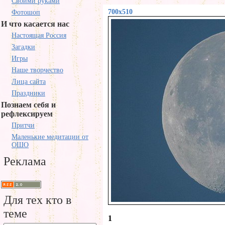
Своими руками
700x510
Фотошоп
И что касается нас
Настоящая Россия
Загадки
Игры
Наше творчество
Лица сайта
Праздники
Познаем себя и
рефлексируем
Притчи
Маленькие медитации от
ОШО
Реклама
Для тех кто в
теме
1