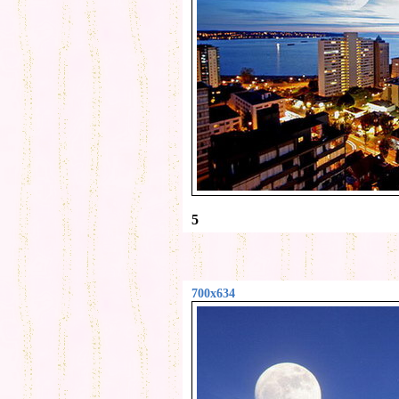
5
700x634