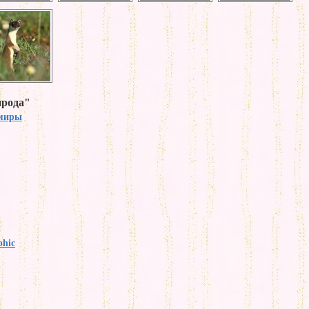
ирода"
миры
phic