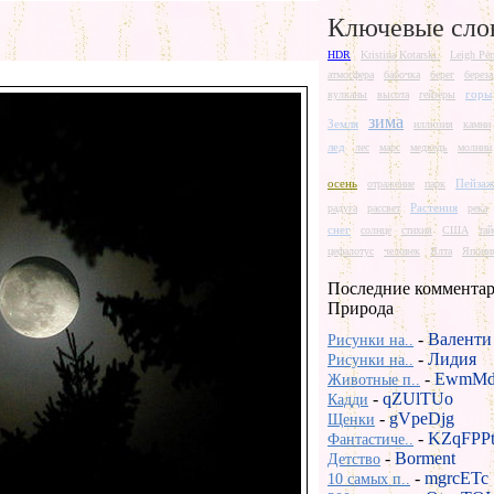
Ключевые сло
HDR
Kristina Kotarski.
Leigh Per
атмосфера
бабочка
берег
береза
горы
вулканы
высота
гейзеры
зима
Земля
иллюзия
камни
лед
лес
марс
медведь
молнии
осень
Пейза
отражение
парк
Растения
радуга
рассвет
река
снег
солнце
стихия
США
та
цефалотус
человек
Ялта
Япони
Последние комментар
Природа
-
Валенти
Рисунки на..
-
Лидия
Рисунки на..
-
EwmMd
Животные п..
-
qZUlTUo
Кадди
-
gVpeDjg
Щенки
-
KZqFPP
Фантастиче..
-
Borment
Детство
-
mgrcETc
10 самых п..