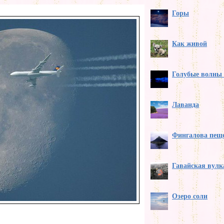
Горы
Как живой
Голубые волны 
Лаванда
Фингалова пещ
Гавайская вулк
Озеро соли