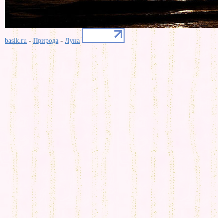
-
-
basik.ru
Природа
Луна