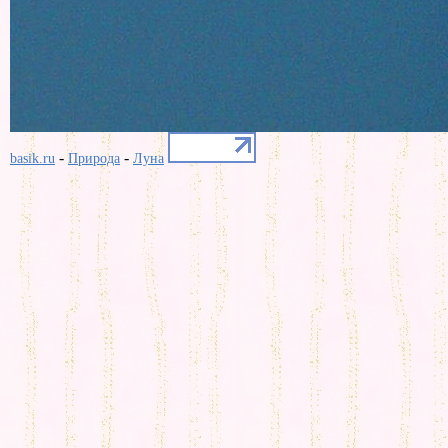
-
-
basik.ru
Природа
Луна