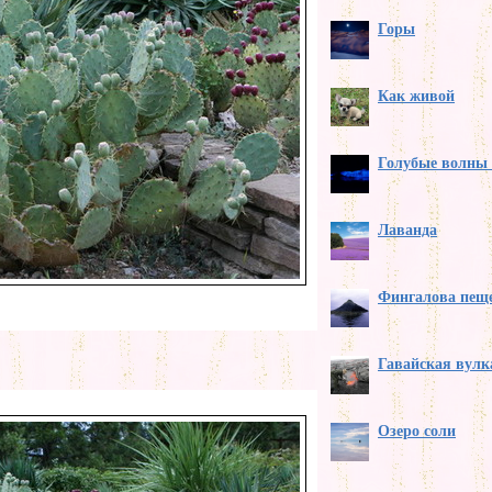
Горы
Как живой
Голубые волны 
Лаванда
Фингалова пещ
Гавайская вулк
Озеро соли