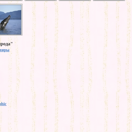
ирода"
миры
phic