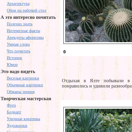
Архитектура
Обои на рабочий стол
А это интересно почитать
Полезно знать
Интересные факты
Анекдоты афоризмы
Умные слова
Что почитать
0
Истории
Юмор
Это надо видеть
Веселые картинки
Отдыхая в Ялте побывали в 
Объемные картинки
понравились и удивили разнообра
Обманы зрения
Творческая мастерская
Фото
Бодиарт
Уличные креативы
Художники