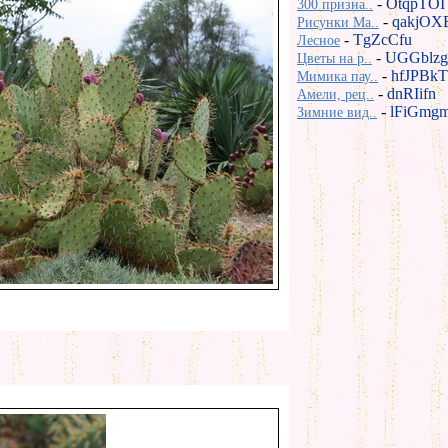
-
OtqpTOI
300 призна..
-
qakjOX
Рисунки Ma..
-
TgZcCfu
Лесное
-
UGGblzg
Цветы на р..
-
hfJPBkT
Мимика пау..
-
dnRIifn
Амели, рец..
-
lFiGmg
Зимние вид..