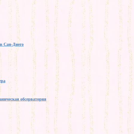
в Сан-Диего
ера
аническая обсерватория