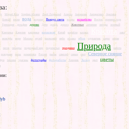
ва:
ry
Miguel Rita
Stephen Alvarez
Zsolt Zsigmond
Аляска
Аномалия
Антарктика
Арктика
вода
Вокруг света
Бонсай
весна
водопад
волны
волшебство
Восток
времена года
дерево
Гренладия
дельфин
Дети
дождь
дорога
Животные
затмение
звезды
зеленый
Красота
катаклизм
Камчатка
Карелия
картинки
Китай
корабли
космос
лава
обои
монстры
море
Москва
музей
насекомое
небо
облако
одуванчик
озеро
океан
Природа
ж
песок
пещеры
подводный мир
подземелья
праздники
работа
Северное сияние
рождение
розы
романтика
Россия
рыбы
самолет
самые
свет
цветы
фотографы
фотоработы
Холод
йфун
тишина
ураганы
Хищник
цвет
я
ии:
yb
t