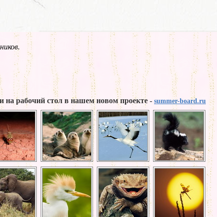
ников.
и на рабочий стол в нашем новом проекте -
summer-board.ru