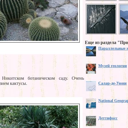
Еще из раздела "Пр
Параллельные 
Музей геологии
Никитском ботаническом саду. Очень
зием кактусы.
Салар-де-Уюни
National Geogra
Деттифосс