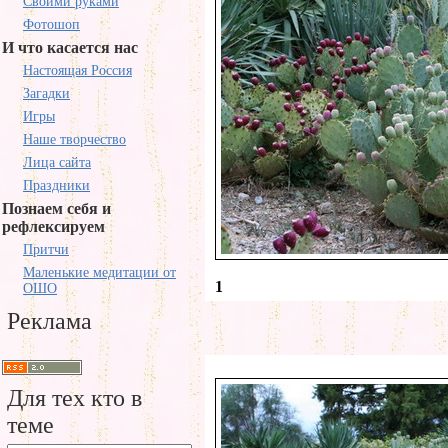
Своими руками
Фотошоп
И что касается нас
Настоящая Россия
Загадки
Игры
Наше творчество
Лица сайта
Праздники
Познаем себя и
рефлексируем
Притчи
Маленькие медитации от
1
ОШО
Реклама
Для тех кто в
теме