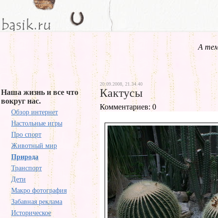
А тем
20.09.2008, 21.34.40
Кактусы
Наша жизнь и все что
вокруг нас.
Комментариев: 0
Обзор интернет
Настольные игры
Про спорт
Животный мир
Природа
Транспорт
Дети
Макро фотография
Забавная реклама
Историческое