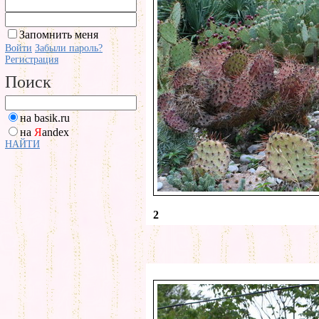
Запомнить меня
Войти
Забыли пароль?
Регистрация
Поиск
на basik.ru
на
Я
andex
НАЙТИ
2