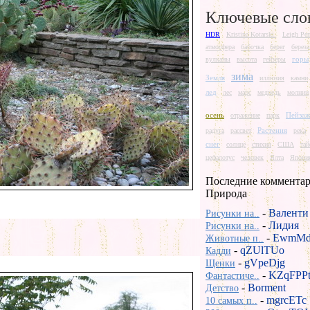
Ключевые сло
HDR
Kristina Kotarski.
Leigh Per
атмосфера
бабочка
берег
береза
горы
вулканы
высота
гейзеры
зима
Земля
иллюзия
камни
лед
лес
марс
медведь
молнии
осень
Пейза
отражение
парк
Растения
радуга
рассвет
река
снег
солнце
стихия
США
та
цефалотус
человек
Ялта
Япони
Последние комментар
Природа
-
Валенти
Рисунки на..
-
Лидия
Рисунки на..
-
EwmMd
Животные п..
-
qZUlTUo
Кадди
-
gVpeDjg
Щенки
-
KZqFPP
Фантастиче..
-
Borment
Детство
-
mgrcETc
10 самых п..