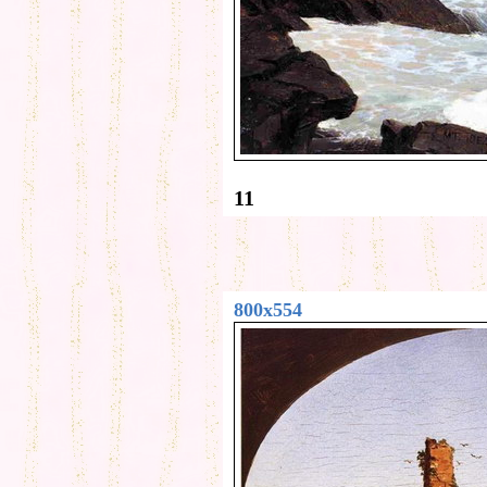
11
800x554