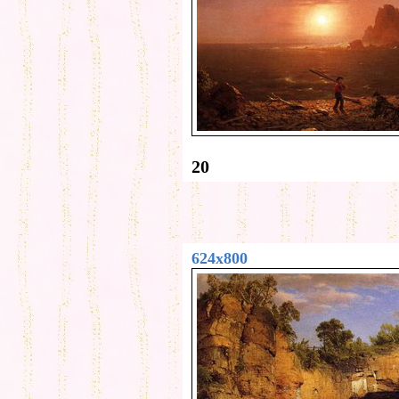
20
624x800