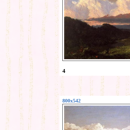
4
800x542