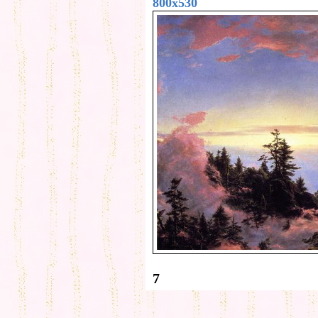
800x530
7