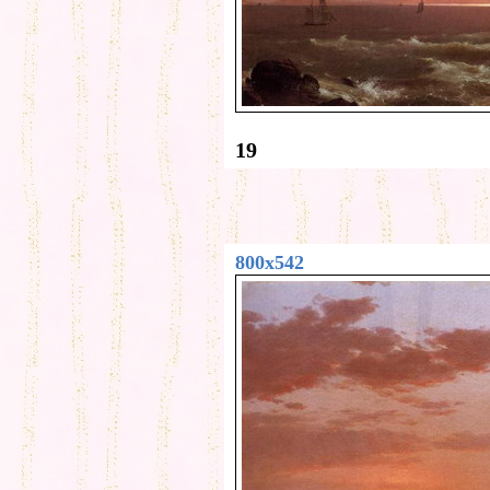
19
800x542