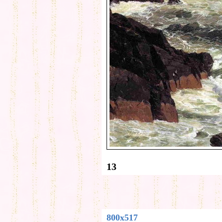
13
800x517