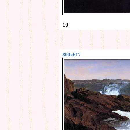
10
800x617