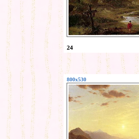
24
800x530