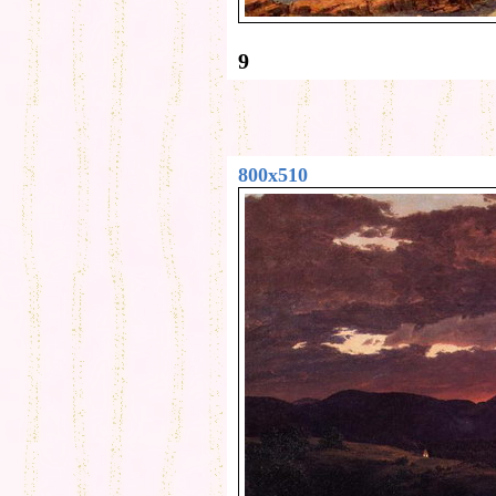
9
800x510