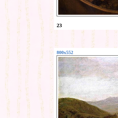
23
800x552