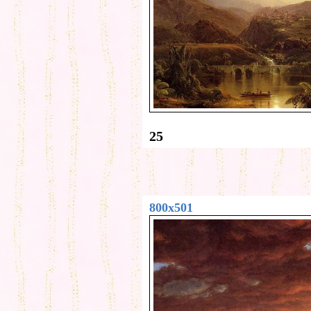
25
800x501