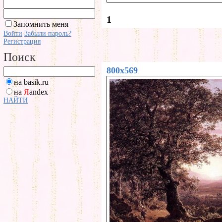
1
Запомнить меня
Войти
Забыли пароль?
Регистрация
Поиск
800x569
на basik.ru
на
Я
andex
НАЙТИ