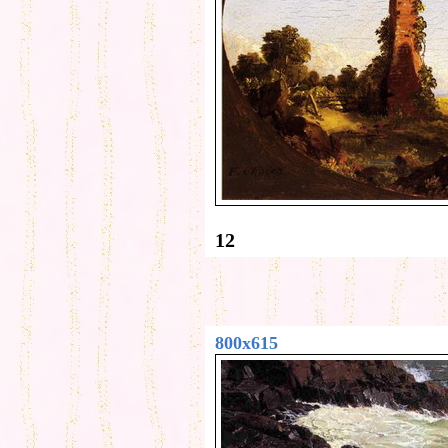
12
800x615