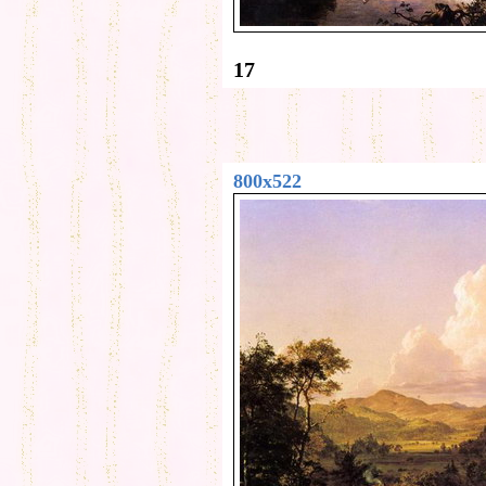
17
800x522