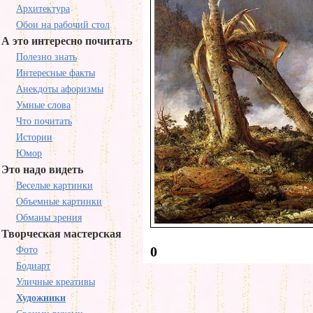
Архитектура
Обои на рабочий стол
А это интересно почитать
Полезно знать
Интересные факты
Анекдоты афоризмы
Умные слова
Что почитать
Истории
Юмор
Это надо видеть
Веселые картинки
Объемные картинки
Обманы зрения
Творческая мастерская
0
Фото
Бодиарт
Уличные креативы
Художники