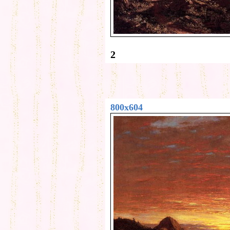
2
800x604