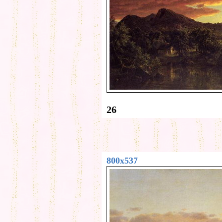
26
800x537