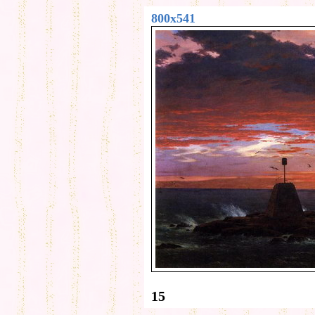
800x541
15