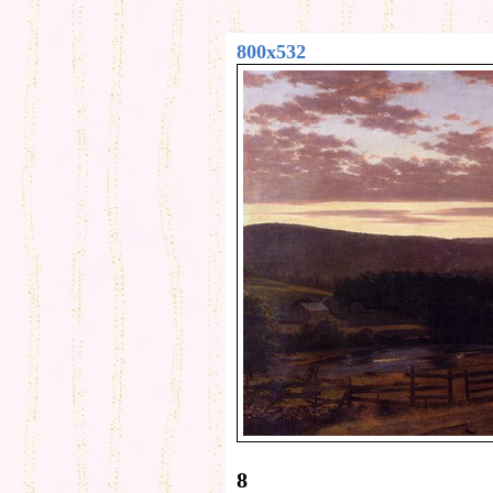
800x532
8