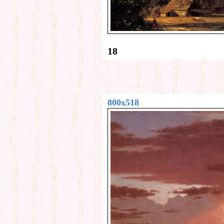
18
800x518