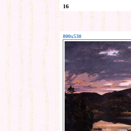
16
800x530