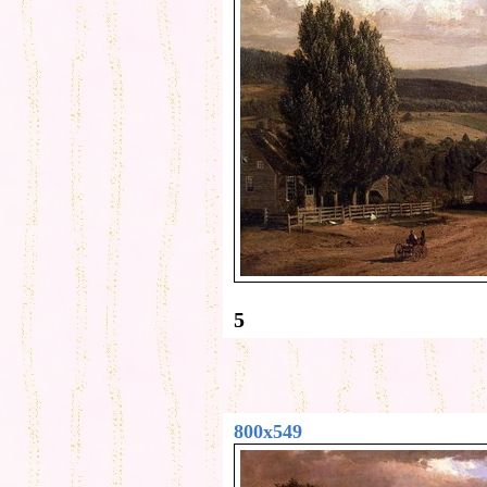
5
800x549