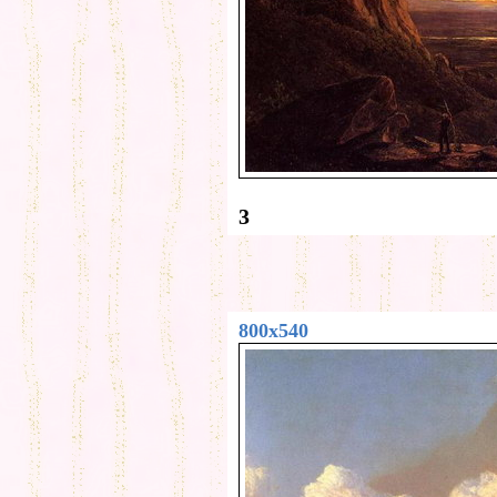
3
800x540