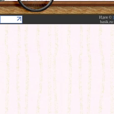
Идея ©
basik.ru