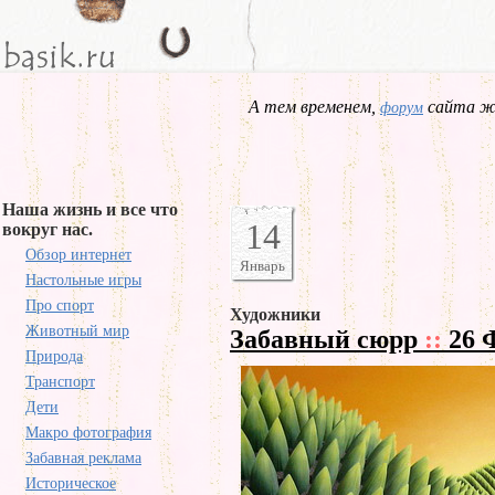
А тем временем,
сайта жд
форум
Наша жизнь и все что
14
вокруг нас.
Обзор интернет
Январь
Настольные игры
Про спорт
Художники
Животный мир
Забавный сюрр
::
26 
Природа
Транспорт
Дети
Макро фотография
Забавная реклама
Историческое