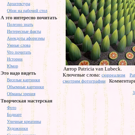
Архитектура
Обои на рабочий стол
А это интересно почитать
Полезно знать
Интересные факты
Анекдоты афоризмы
Умные слова
Что почитать
Истории
Юмор
Автор Patricia van Lubeck.
Это надо видеть
Ключевые слова:
сюрреализм
Pa
Веселые картинки
Комментари
смотрим фотографии
Объемные картинки
З
Обманы зрения
Творческая мастерская
Фото
Бодиарт
Уличные креативы
Художники