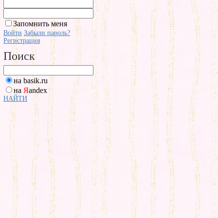
Запомнить меня
Войти
Забыли пароль?
Регистрация
Поиск
на basik.ru
на
Я
andex
НАЙТИ