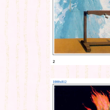
2
1000x812