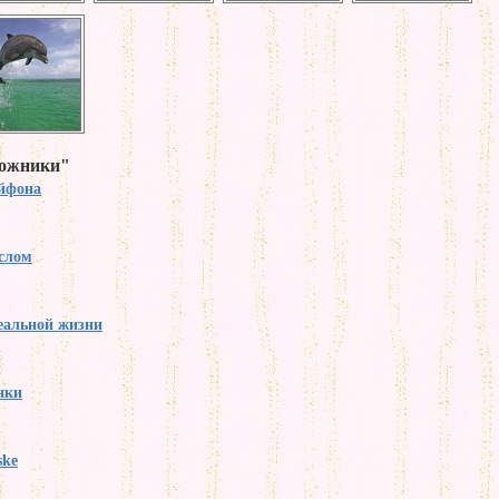
дожники"
йфона
слом
еальной жизни
нки
ske