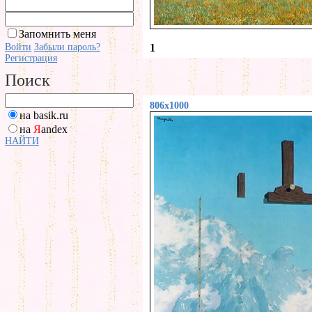
Запомнить меня
Войти
Забыли пароль?
1
Регистрация
Поиск
806x1000
на basik.ru
на
Я
andex
НАЙТИ