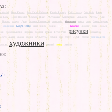
ва:
rz Wrobel
Hans Kanters
Juan Carlos Federico
Kenvin Pinardy
Kulik Larissa
Ofra Amit
Paolo
aul Lung
Robert Hogfeldt
Shimoda Hikari
Абстракция
Автомобили
Акварель
Актеры
Алан
Восток
гламур
Дети
Евгения Гапчинская
женщины
Животные
замки
зима
Знаки Зодиака
картины
картинки
Красота
ш
кино
книги
Кошки
КреатиВ
любовь
люди
Новый
рисунки
ник
подводный мир
позитив
портрет
птицы
Ретро Фото
романтика
сюрреализм
Сергей Брандт
сказка
сказки
скульптуры
собаки
сон
спорт
СССР
страхи
художники
Хильда
черный
юмор
Япония
ии:
yb
t
B