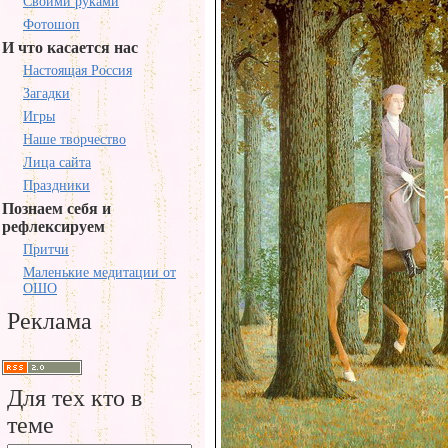
Своими руками
Фотошоп
И что касается нас
Настоящая Россия
Загадки
Игры
Наше творчество
Лица сайта
Праздники
Познаем себя и
рефлексируем
Притчи
Маленькие медитации от
ОШО
Реклама
Для тех кто в
теме