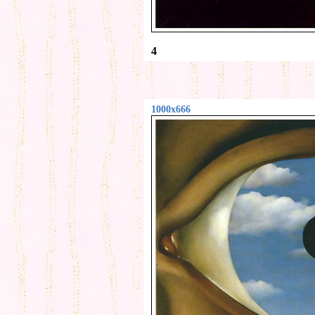
4
1000x666