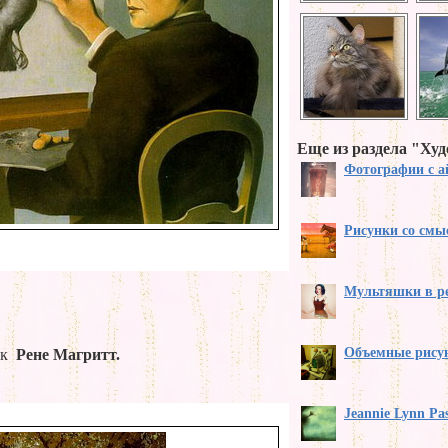
Еще из раздела "Ху
Фотографии с а
Рисунки со смы
Мультяшки в р
Объемные рису
ик
Рене Магритт.
Jeannie Lynn Pa