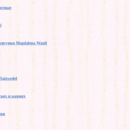
вотные
l
рисунки Magdalena Wanli
Salzwedel
тьях и камнях
бви