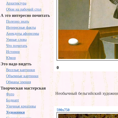
Архитектура
Обои на рабочий стол
А это интересно почитать
Полезно знать
Интересные факты
Анекдоты афоризмы
Умные слова
Что почитать
Истории
Юмор
Это надо видеть
0
Веселые картинки
Объемные картинки
Обманы зрения
Творческая мастерская
Необычный бельгийский художн
Фото
Бодиарт
Уличные креативы
590x750
Художники