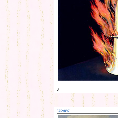
3
575x897