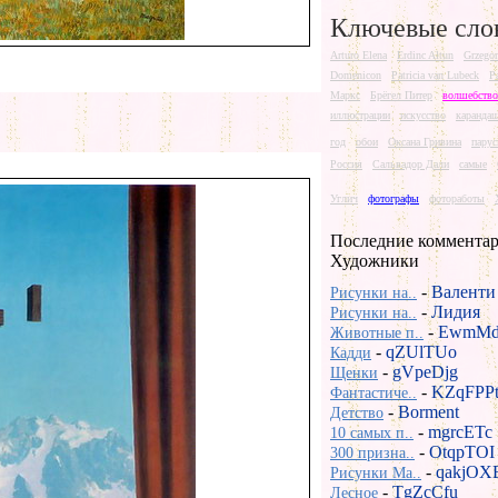
Ключевые сло
Arturo Elena
Erdinc Altun
Grzego
Domenicon
Patricia van Lubeck
P
Маркс
Брёгел Питер
волшебство
иллюстрации
искусство
каранда
год
обои
Оксана Гривина
парус
Россия
Сальвадор Дали
самые
Углич
фотографы
фотоработы
Последние комментар
Художники
-
Валенти
Рисунки на..
-
Лидия
Рисунки на..
-
EwmMd
Животные п..
-
qZUlTUo
Кадди
-
gVpeDjg
Щенки
-
KZqFPP
Фантастиче..
-
Borment
Детство
-
mgrcETc
10 самых п..
-
OtqpTOI
300 призна..
-
qakjOX
Рисунки Ma..
-
TgZcCfu
Лесное