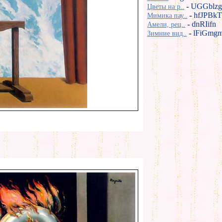
-
UGGblzg
Цветы на р..
-
hfJPBkT
Мимика пау..
-
dnRIifn
Амели, рец..
-
lFiGmg
Зимние вид..