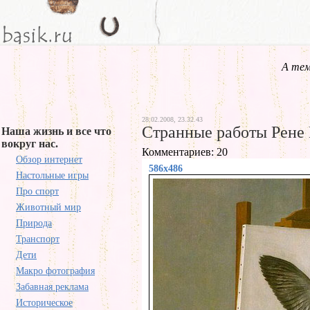
А тем
28.02.2008, 23.32.43
Странные работы Рене
Наша жизнь и все что
вокруг нас.
Комментариев: 20
Обзор интернет
586x486
Настольные игры
Про спорт
Животный мир
Природа
Транспорт
Дети
Макро фотография
Забавная реклама
Историческое